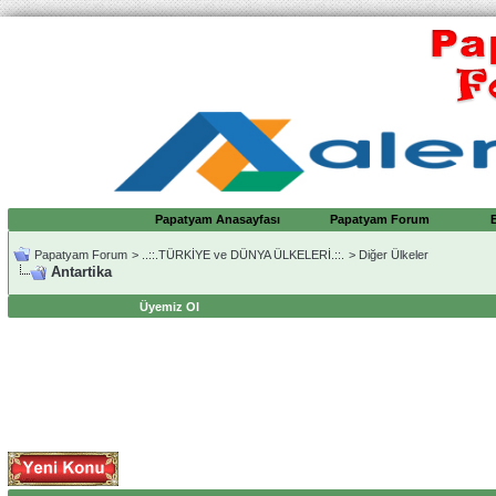
Papatyam Anasayfası
Papatyam Forum
Papatyam Forum
>
..::.TÜRKİYE ve DÜNYA ÜLKELERİ.::.
>
Diğer Ülkeler
Antartika
Üyemiz Ol