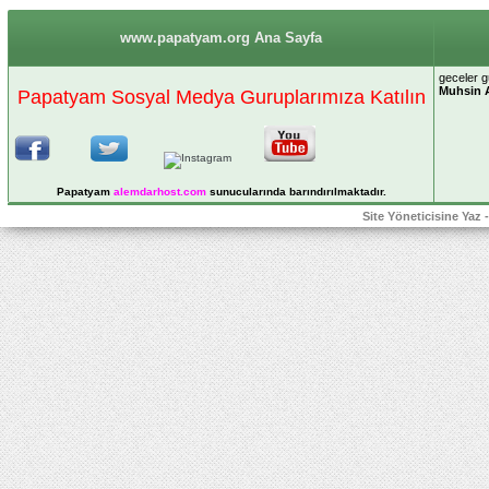
www.papatyam.org Ana Sayfa
geceler g
Muhsin 
Papatyam Sosyal Medya Guruplarımıza Katılın
Papatyam
alemdarhost
.com
sunucularında barındırılmaktadır.
Site Yöneticisine Yaz