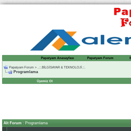
Papatyam Anasayfası
Papatyam Forum
Papatyam Forum
>
..::.BİLGİSAYAR & TEKNOLOJİ.::.
Programlama
Üyemiz Ol
Alt Forum
: Programlama