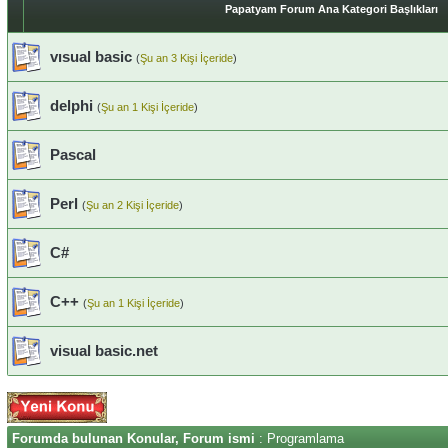
Papatyam Forum Ana Kategori Başlıkları
vısual basic
(
Şu an 3 Kişi İçeride
)
delphi
(
Şu an 1 Kişi İçeride
)
Pascal
Perl
(
Şu an 2 Kişi İçeride
)
C#
C++
(
Şu an 1 Kişi İçeride
)
visual basic.net
Forumda bulunan Konular, Forum ismi
: Programlama