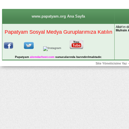
www.papatyam.org Ana Sayfa
Allah'ın 
Muhsin 
Papatyam Sosyal Medya Guruplarımıza Katılın
Papatyam
alemdarhost
.com
sunucularında barındırılmaktadır.
Site Yöneticisine Yaz