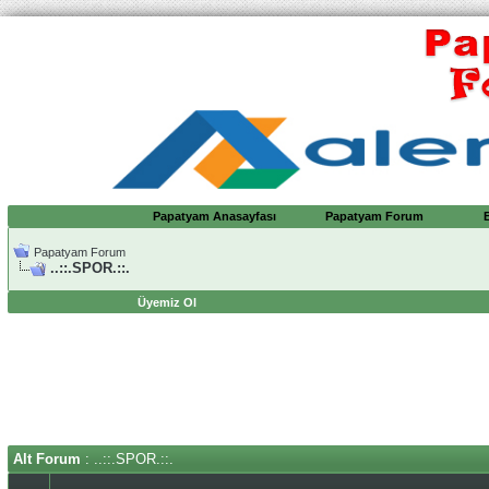
Papatyam Anasayfası
Papatyam Forum
Papatyam Forum
..::.SPOR.::.
Üyemiz Ol
Alt Forum
: ..::.SPOR.::.