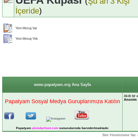
(
Şu an 3 Kişi
İçeride
)
Yeni Mesaj Var
Yeni Mesaj Yok
www.papatyam.org Ana Sayfa
Akıllı bir
Anonim
Papatyam Sosyal Medya Guruplarımıza Katılın
Papatyam
alemdarhost
.com
sunucularında barındırılmaktadır.
Site Yöneticisine Yaz