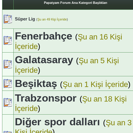
Papatyam Forum Ana Kategori Başlıkları
Süper Lig
(
Şu an 49 Kişi İçeride
)
Fenerbahçe
(
Şu an 16 Kişi
İçeride
)
Galatasaray
(
Şu an 5 Kişi
İçeride
)
Beşiktaş
(
Şu an 1 Kişi İçeride
)
Trabzonspor
(
Şu an 18 Kişi
İçeride
)
Diğer spor dalları
(
Şu an 3
Kişi İçeride
)