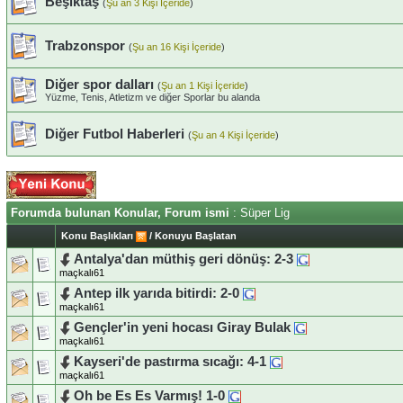
Beşiktaş
(
Şu an 3 Kişi İçeride
)
Trabzonspor
(
Şu an 16 Kişi İçeride
)
Diğer spor dalları
(
Şu an 1 Kişi İçeride
)
Yüzme, Tenis, Atletizm ve diğer Sporlar bu alanda
Diğer Futbol Haberleri
(
Şu an 4 Kişi İçeride
)
Forumda bulunan Konular, Forum ismi
: Süper Lig
Konu Başlıkları
/
Konuyu Başlatan
Antalya'dan müthiş geri dönüş: 2-3
maçkalı61
Antep ilk yarıda bitirdi: 2-0
maçkalı61
Gençler'in yeni hocası Giray Bulak
maçkalı61
Kayseri'de pastırma sıcağı: 4-1
maçkalı61
Oh be Es Es Varmış! 1-0