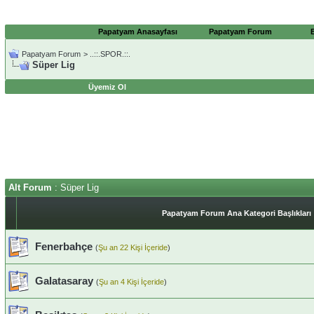
Papatyam Anasayfası
Papatyam Forum
Papatyam Forum
>
..::.SPOR.::.
Süper Lig
Üyemiz Ol
Alt Forum
: Süper Lig
Papatyam Forum Ana Kategori Başlıkları
Fenerbahçe
(
Şu an 22 Kişi İçeride
)
Galatasaray
(
Şu an 4 Kişi İçeride
)