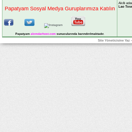
Akıllı a
Lao Tos
Papatyam Sosyal Medya Guruplarımıza Katılın
Papatyam
alemdarhost
.com
sunucularında barındırılmaktadır.
Site Yöneticisine Yaz