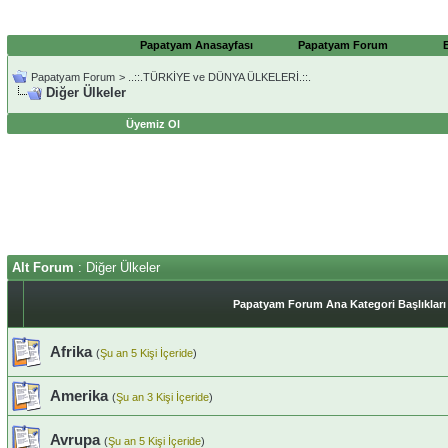
Papatyam Anasayfası
Papatyam Forum
Papatyam Forum
>
..::.TÜRKİYE ve DÜNYA ÜLKELERİ.::.
Diğer Ülkeler
Üyemiz Ol
Alt Forum
: Diğer Ülkeler
Papatyam Forum Ana Kategori Başlıkları
Afrika
(
Şu an 5 Kişi İçeride
)
Amerika
(
Şu an 3 Kişi İçeride
)
Avrupa
(
Şu an 5 Kişi İçeride
)