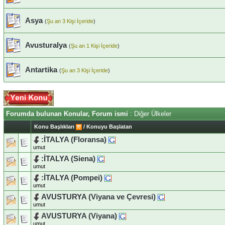
Asya
(
Şu an 3 Kişi İçeride
)
Avusturalya
(
Şu an 1 Kişi İçeride
)
Antartika
(
Şu an 3 Kişi İçeride
)
Forumda bulunan Konular, Forum ismi
: Diğer Ülkeler
Konu Başlıkları
/
Konuyu Başlatan
:İTALYA (Floransa)
umut
:İTALYA (Siena)
umut
:İTALYA (Pompei)
umut
AVUSTURYA (Viyana ve Çevresi)
umut
AVUSTURYA (Viyana)
umut