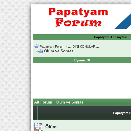
Papatyam Anasayfası
Papatyam Forum
>
..::.DİNİ KONULAR.::.
Ölüm ve Sonrası
Üyemiz Ol
Alt Forum
: Ölüm ve Sonrası
Papatyam F
Ölüm