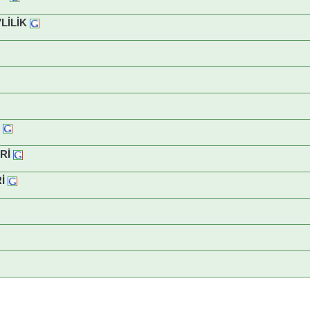
LİLİK
Rİ
İ