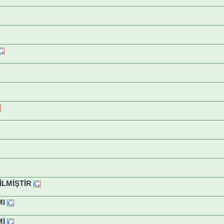
LMİŞTİR
MI
Mİ