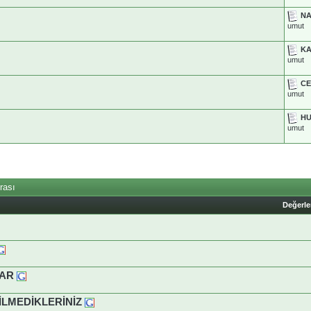
NA
umut
KA
umut
CE
umut
HU
umut
rası
Değerl
LAR
İLMEDİKLERİNİZ