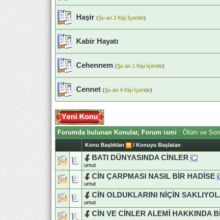
Haşir
(
Şu an 2 Kişi İçeride
)
Kabir Hayatı
Cehennem
(
Şu an 1 Kişi İçeride
)
Cennet
(
Şu an 4 Kişi İçeride
)
Forumda bulunan Konular, Forum ismi
: Ölüm ve Son
Konu Başlıkları
/
Konuyu Başlatan
BATI DÜNYASINDA CİNLER
umut
CİN ÇARPMASI NASIL BİR HADİSE
umut
CİN OLDUKLARINI NİÇİN SAKLIYO
umut
CİN VE CİNLER ALEMİ HAKKINDA B