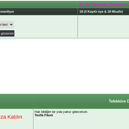
Şu An Papatyam Forumda 
steriliyor
18 (0 Kayıtlı üye & 18 Misafir)
Tefekküre 
Hak bildiğim bir yola yalnız gideceksin.
Tevfik Fikret
a Katılın