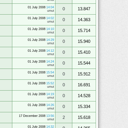
01 July 2008
14:04
0
13.847
umut
01 July 2008
14:02
0
14.363
umut
01 July 2008
14:10
0
15.714
umut
01 July 2008
14:29
0
15.940
umut
01 July 2008
14:12
0
15.410
umut
01 July 2008
14:24
0
15.544
umut
01 July 2008
15:54
0
15.912
umut
01 July 2008
15:52
0
16.691
umut
01 July 2008
14:19
0
14.528
umut
01 July 2008
14:26
0
15.334
umut
17 December 2008
13:56
2
15.618
umut
01 July 2008
14:32