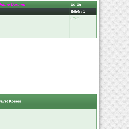
Online Durumu
Editör
Editör : 1
umut
Davet Köşesi