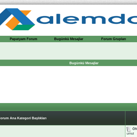
Papatyam Forum
Bugünkü Mesajlar
Forum Grupları
Bugünkü Mesajlar
orum Ana Kategori Başlıkları
ÖN
umut