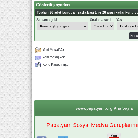
Gösteriliş ayarları
Toplam 26 adet konudan sayfa basi 1 ile 26 arasi kadar konu gö
Sıralama şekli
Sıralama şekli
Yaş
Yeni Mesaj Var
Yeni Mesaj Yok
Konu Kapatılmıştır
www.papatyam.org Ana Sayfa
Papatyam Sosyal Medya Guruplarımız