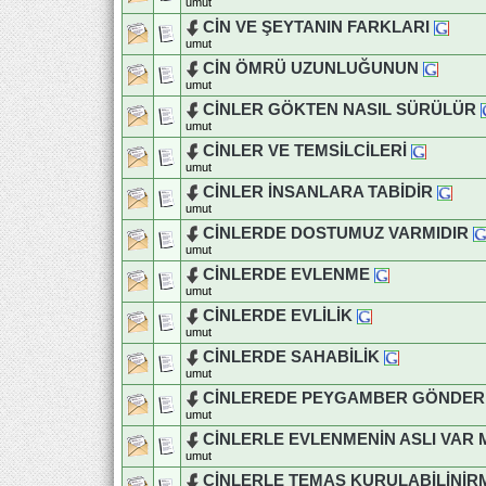
umut
CİN VE ŞEYTANIN FARKLARI
umut
CİN ÖMRÜ UZUNLUĞUNUN
umut
CİNLER GÖKTEN NASIL SÜRÜLÜR
umut
CİNLER VE TEMSİLCİLERİ
umut
CİNLER İNSANLARA TABİDİR
umut
CİNLERDE DOSTUMUZ VARMIDIR
umut
CİNLERDE EVLENME
umut
CİNLERDE EVLİLİK
umut
CİNLERDE SAHABİLİK
umut
CİNLEREDE PEYGAMBER GÖNDERİ
umut
CİNLERLE EVLENMENİN ASLI VAR 
umut
CİNLERLE TEMAS KURULABİLİNİR