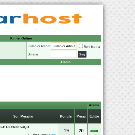
Kimler Online
Kullanıcı Adınız
Beni hatırla
Şifreniz
Arama
Arama
Son Mesajlar
Konular
Mesaj
Editör
CE ÖLENİN SUÇU
19
20
umut
12 June 2008
12:05