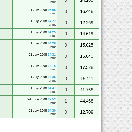
0
14.265
umut
01 July 2008
15:56
0
16.448
umut
01 July 2008
14:22
0
12.269
umut
01 July 2008
14:25
0
14.619
umut
01 July 2008
14:28
0
15.025
umut
01 July 2008
14:31
0
15.040
umut
01 July 2008
14:15
0
17.528
umut
01 July 2008
14:36
0
16.411
umut
01 July 2008
14:47
0
11.768
umut
24 June 2009
12:52
1
44.468
umut
01 July 2008
14:39
0
12.708
umut