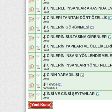
umut
CİNLERLE İNSANLAR ARASINDA EV
umut
CİNLERİ TANITAN DÖRT ÖZELLİK
umut
CİNLERİN GÖRĞNMESİ
umut
CİNLERİN SULTASINA GİRENLER
umut
CİNLERİN YAPILARI VE ÖELLİKLERİ
umut
CİNLERİN İNSANI YÖNLENDİRMELE
umut
CİNLERİN İNSANLARI YÖNETNELER
umut
CİNİN YARADILIŞI
umut
Tövbe
pamukKALE
İNSİ VE CİNSİ ŞEYTANLAR
umut