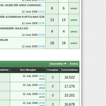
SIL HAŞİR BİR ANDA ZAMANSIZ...
6
6
umut
12 June 2008
13:52
BİR AZABINDAN KURTULMAK İÇİN
13
13
umut
12 June 2008
12:02
HENNEMİN YAKACAĞI
4
4
umut
12 June 2008
15:33
RİLER
18
18
umut
12 June 2008
15:48
Seçenekler
Arama
endirme
Son Mesajlar
Cevaplar
Görüntüleme
01 July 2008
14:01
0
16.522
umut
01 July 2008
14:03
0
17.270
umut
01 July 2008
15:50
0
15.201
umut
01 July 2008
13:59
0
16.678
umut