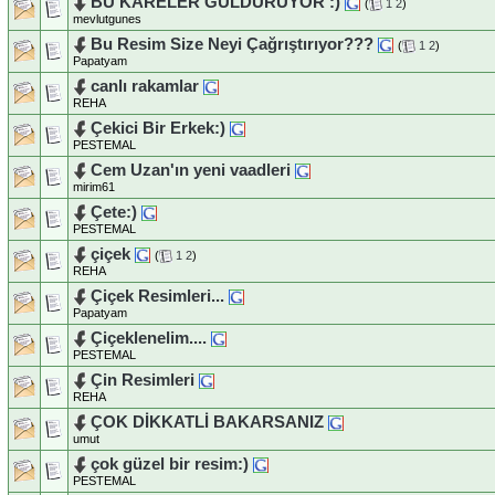
BU KARELER GÜLDÜRÜYOR :)
(
1
2
)
mevlutgunes
Bu Resim Size Neyi Çağrıştırıyor???
(
1
2
)
Papatyam
canlı rakamlar
REHA
Çekici Bir Erkek:)
PESTEMAL
Cem Uzan'ın yeni vaadleri
mirim61
Çete:)
PESTEMAL
çiçek
(
1
2
)
REHA
Çiçek Resimleri...
Papatyam
Çiçeklenelim....
PESTEMAL
Çin Resimleri
REHA
ÇOK DİKKATLİ BAKARSANIZ
umut
çok güzel bir resim:)
PESTEMAL