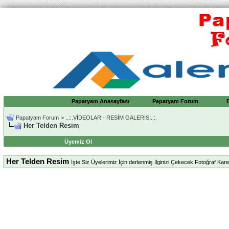
Papatyam Anasayfası
Papatyam Forum
Papatyam Forum
>
..::.VİDEOLAR - RESİM GALERİSİ.::.
Her Telden Resim
Üyemiz Ol
Her Telden Resim
İşte Siz Üyelerimiz İçin derlenmiş İlginizi Çekecek Fotoğraf Karele