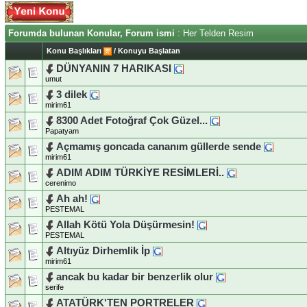
Forumda bulunan Konular, Forum ismi
: Her Telden Resim
Konu Başlıkları
/
Konuyu Başlatan
DÜNYANIN 7 HARIKASI
umut
3 dilek
mirim61
8300 Adet Fotoğraf Çok Güzel...
Papatyam
Açmamış goncada cananım güllerde sende
mirim61
ADIM ADIM TÜRKİYE RESİMLERİ..
cerenimo
Ah ah!
PESTEMAL
Allah Kötü Yola Düşürmesin!
PESTEMAL
Altıyüz Dirhemlik İp
mirim61
ancak bu kadar bir benzerlik olur
serife
ATATÜRK'TEN PORTRELER