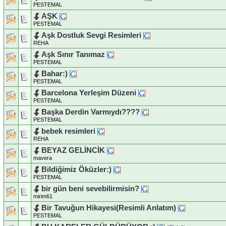
PESTEMAL
AŞK
PESTEMAL
Aşk Dostluk Sevgi Resimleri
REHA
Aşk Sınır Tanımaz
PESTEMAL
Bahar:)
PESTEMAL
Barcelona Yerleşim Düzeni
PESTEMAL
Başka Derdin Varmıydı????
PESTEMAL
bebek resimleri
REHA
BEYAZ GELİNCİK
mavera
Bildiğimiz Öküzler:)
PESTEMAL
bir gün beni sevebilirmisin?
mirim61
Bir Tavuğun Hikayesi(Resimli Anlatım)
PESTEMAL