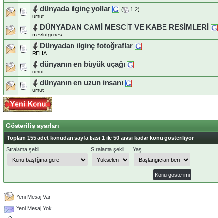
dünyada ilginç yollar
(
1
2
)
umut
DÜNYADAN CAMİ MESCİT VE KABE RESİMLERİ
mevlutgunes
Dünyadan ilginç fotoğraflar
REHA
dünyanın en büyük uçağı
umut
dünyanın en uzun insanı
umut
Gösteriliş ayarları
Toplam 155 adet konudan sayfa basi 1 ile 50 arasi kadar konu gösteriliyor
Sıralama şekli
Sıralama şekli
Yaş
Yeni Mesaj Var
Yeni Mesaj Yok