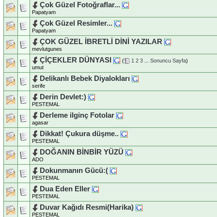
Çok Güzel Fotoğraflar...
Papatyam
Çok Güzel Resimler...
Papatyam
ÇOK GÜZEL İBRETLİ DİNİ YAZILAR
mevlutgunes
ÇİÇEKLER DÜNYASI
(
1
2
3
...
Sonuncu Sayfa
)
umut
Delikanlı Bebek Diyalokları
serife
Derin Devlet:)
PESTEMAL
Derleme ilginç Fotolar
agasar
Dikkat! Çukura düşme..
PESTEMAL
DOĞANIN BİNBİR YÜZÜ
ADO
Dokunmanın Gücü:(
PESTEMAL
Dua Eden Eller
PESTEMAL
Duvar Kağıdı Resmi(Harika)
PESTEMAL