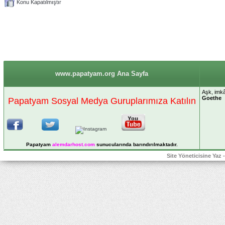
Konu Kapatılmıştır
www.papatyam.org Ana Sayfa
Aşk, imkâ
Goethe
Papatyam Sosyal Medya Guruplarımıza Katılın
Papatyam
alemdarhost
.com
sunucularında barındırılmaktadır.
Site Yöneticisine Yaz