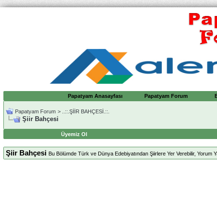
Papatyam Anasayfası
Papatyam Forum
Papatyam Forum
>
..::.ŞİİR BAHÇESİ.::.
Şiir Bahçesi
Üyemiz Ol
Şiir Bahçesi
Bu Bölümde Türk ve Dünya Edebiyatından Şiirlere Yer Verebilir, Yorum Yap