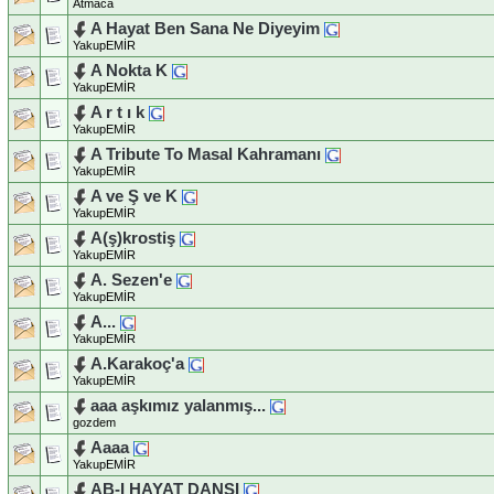
Atmaca
A Hayat Ben Sana Ne Diyeyim
YakupEMİR
A Nokta K
YakupEMİR
A r t ı k
YakupEMİR
A Tribute To Masal Kahramanı
YakupEMİR
A ve Ş ve K
YakupEMİR
A(ş)krostiş
YakupEMİR
A. Sezen'e
YakupEMİR
A...
YakupEMİR
A.Karakoç'a
YakupEMİR
aaa aşkımız yalanmış...
gozdem
Aaaa
YakupEMİR
AB-I HAYAT DANSI