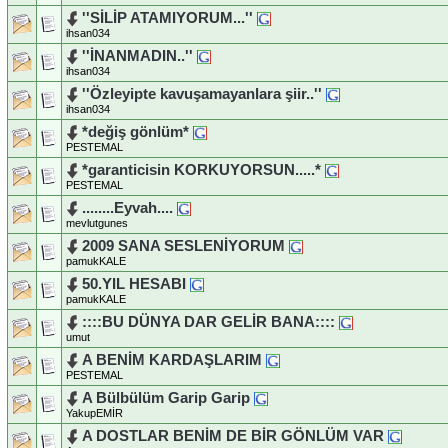
''SİLİP ATAMIYORUM...''
ihsan034
''İNANMADIN..''
ihsan034
''Özleyipte kavuşamayanlara şiir..''
ihsan034
*değiş gönlüm*
PESTEMAL
*garanticisin KORKUYORSUN.....*
PESTEMAL
........Eyvah....
mevlutgunes
2009 SANA SESLENİYORUM
pamukKALE
50.YIL HESABI
pamukKALE
::::BU DÜNYA DAR GELİR BANA::::
umut
A BENİM KARDAŞLARIM
PESTEMAL
A Bülbülüm Garip Garip
YakupEMİR
A DOSTLAR BENİM DE BİR GÖNLÜM VAR