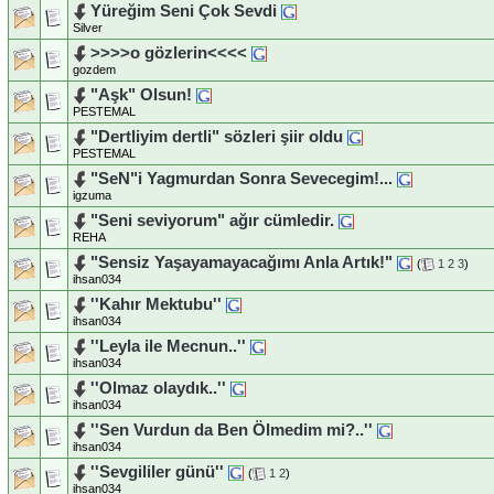
Yüreğim Seni Çok Sevdi
Silver
>>>>o gözlerin<<<<
gozdem
"Aşk" Olsun!
PESTEMAL
"Dertliyim dertli" sözleri şiir oldu
PESTEMAL
"SeN"i Yagmurdan Sonra Sevecegim!...
igzuma
"Seni seviyorum" ağır cümledir.
REHA
"Sensiz Yaşayamayacağımı Anla Artık!"
(
1
2
3
)
ihsan034
''Kahır Mektubu''
ihsan034
''Leyla ile Mecnun..''
ihsan034
''Olmaz olaydık..''
ihsan034
''Sen Vurdun da Ben Ölmedim mi?..''
ihsan034
''Sevgililer günü''
(
1
2
)
ihsan034