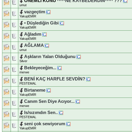
ÖNEMLİ KONU
^^^NE KAYBEDERDİN^^^ ???
umut
vazgeçtim
YakupEMİR
• Düşlediğin Gibi
YakupEMİR
Ağladım
YakupEMİR
AĞLAMA
umut
Aşkların Yalan Olduğunu
Silver
Bekleyeceğim...
merwe
BENİ KAÇ HARFLE SEVDİN?
PESTEMAL
Birtaneme
YakupEMİR
Canım Sen Diye Acıyor...
merwe
Is/sızımdın Sen..
PESTEMAL
seni çok sewiyorum
YakupEMİR