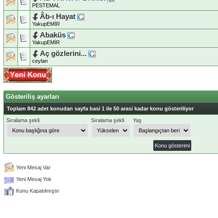
PESTEMAL
Âb-ı Hayat
YakupEMİR
Abaküs
YakupEMİR
Aç gözlerini...
ceylan
Gösteriliş ayarları
Toplam 842 adet konudan sayfa basi 1 ile 50 arasi kadar konu gösteriliyor
Sıralama şekli
Sıralama şekli
Yaş
Yeni Mesaj Var
Yeni Mesaj Yok
Konu Kapatılmıştır