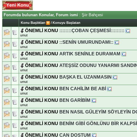
Forumda bulunan Konular, Forum ismi
: Şiir Bahçesi
Konu Başlıkları
/
Konuyu Başlatan
ÖNEMLİ KONU
::::::::ÇOBAN ÇEŞMESİ:::::::::
umut
ÖNEMLİ KONU
::SENİN UMURUNDAMI::
umut
ÖNEMLİ KONU
ARTIK SENİNLE DURAMAM
umut
ÖNEMLİ KONU
ATEŞSİZ ODUNU YANARMI SANDI
umut
ÖNEMLİ KONU
BAŞKA EL UZANMASIN
umut
ÖNEMLİ KONU
BEN CAHİLİM BE ABİ
umut
ÖNEMLİ KONU
BEN GARİBİM
umut
ÖNEMLİ KONU
BEN NASIL GÜLEYİM SÖYLEYİN 
umut
ÖNEMLİ KONU
BENİM GİBİ GÖNLÜNU BİR KALP
umut
ÖNEMLİ KONU
CAN DOSTUM