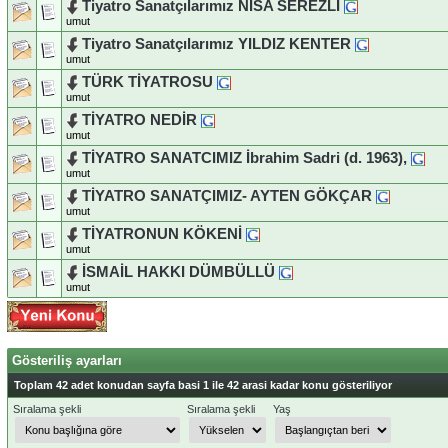
Tiyatro Sanatçılarımız NISA SEREZLI
umut
Tiyatro Sanatçılarımız YILDIZ KENTER
umut
TÜRK TİYATROSU
umut
TİYATRO NEDİR
umut
TİYATRO SANATCIMIZ İbrahim Sadri (d. 1963),
umut
TİYATRO SANATÇIMIZ- AYTEN GÖKÇAR
umut
TİYATRONUN KÖKENİ
umut
İSMAİL HAKKI DÜMBÜLLÜ
umut
Gösteriliş ayarları
Toplam 42 adet konudan sayfa basi 1 ile 42 arasi kadar konu gösteriliyor
Sıralama şekli
Sıralama şekli
Yaş