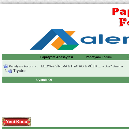
Papatyam Anasayfası
Papatyam Forum
Papatyam Forum
>
..::.MEDYA & SİNEMA & TİYATRO & MÜZİK.::.
>
Dizi * Sinema
Tiyatro
Üyemiz Ol