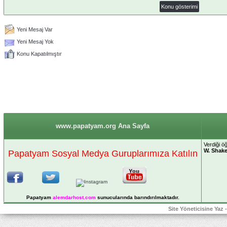
Yeni Mesaj Var
Yeni Mesaj Yok
Konu Kapatılmıştır
www.papatyam.org Ana Sayfa
Verdiği öğ
W. Shak
Papatyam Sosyal Medya Guruplarımıza Katılın
Papatyam
alemdarhost
.com
sunucularında barındırılmaktadır.
Site Yöneticisine Yaz