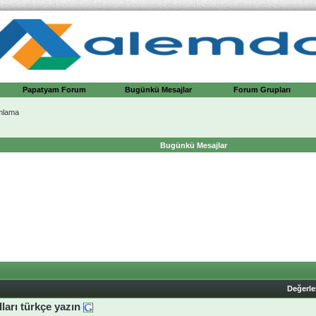
Papatyam Forum
Bugünkü Mesajlar
Forum Grupları
mlama
Bugünkü Mesajlar
Değerl
dları türkçe yazın