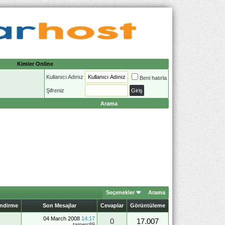
Kimler Online
Kullanıcı Adınız
Beni hatırla
Şifreniz
Arama
Seçenekler
Arama
endirme
Son Mesajlar
Cevaplar
Görüntüleme
04 March 2008
14:17
0
17.007
tamerr89