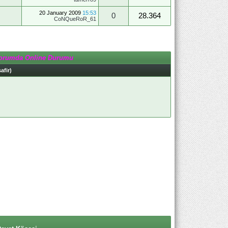
20 January 2009
15:53
0
28.364
CoNQueRoR_61
orumda Online Durumu
afir)