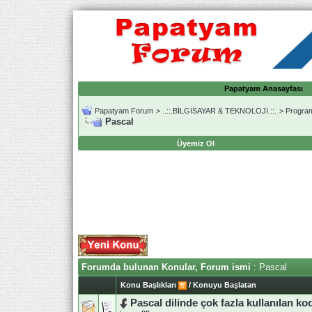
Papatyam Anasayfası
Papatyam Forum
>
..::.BİLGİSAYAR & TEKNOLOJİ.::.
>
Progra
Pascal
Üyemiz Ol
Forumda bulunan Konular, Forum ismi
: Pascal
Konu Başlıkları
/
Konuyu Başlatan
Pascal dilinde çok fazla kullanılan ko