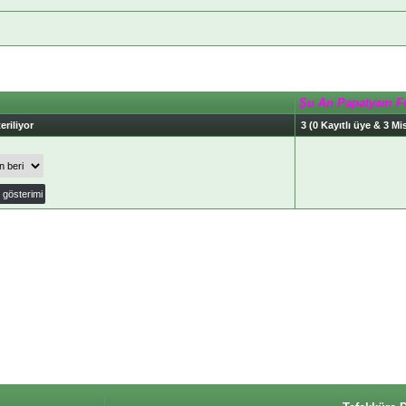
Şu An Papatyam F
eriliyor
3 (0 Kayıtlı üye & 3 Mis