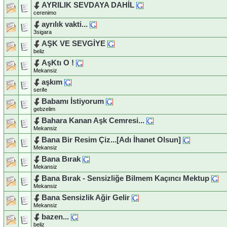
AYRILIK SEVDAYA DAHİL
cerenimo
ayrılık vakti...
3sigara
AŞK VE SEVGİYE
beliz
AşKtı O !
Mekansiz
aşkım
serife
Babamı İstiyorum
gebzelim
Bahara Kanan Aşk Cemresi...
Mekansiz
Bana Bir Resim Çiz...[Adı İhanet Olsun]
Mekansiz
Bana Bırak
Mekansiz
Bana Bırak - Sensizliğe Bilmem Kaçıncı Mektup
Mekansiz
Bana Sensizlik Ağir Gelir
Mekansiz
bazen...
beliz