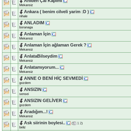
Aniden Çal Kapımı
Mekansiz
Ankara ( benim cilveli yarim :D )
nihale
ANLADIM
boranaga
Anlaman İçin
Mekansiz
Anlaman İçin ağlaman Gerek ?
Mekansiz
AnlataBilseydim
Mekansiz
Anlatamıyorum...
Mekansiz
ANNE O BENİ HİÇ SEVMEDİ
gozdem
ANSIZIN
sensei
ANSIZIN GELİVER
gozdem
Aradığım...!
Mekansiz
Ask siirinin boylesi..
(
1
2
)
beliz