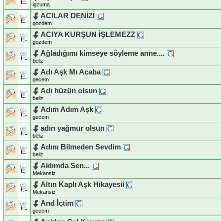
igzuma
ACILAR DENİZİ
gozdem
ACIYA KURŞUN İŞLEMEZZ
gozdem
Ağladığımı kimseye söyleme anne....
beliz
Adı Aşk Mı Acaba
gecem
Adı hüzün olsun
beliz
Adım Adım Aşk
gecem
adın yağmur olsun
beliz
Adını Bilmeden Sevdim
beliz
Aklımda Sen...
Mekansiz
Altın Kaplı Aşk Hikayesii
Mekansiz
And İçtim
gecem