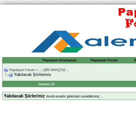
Papatyam Anasayfası
Papatyam Forum
Papatyam Forum
>
..::.ŞİİR BAHÇESİ.::.
Yakılacak Şiirleriniz
Üyemiz Ol
Yakılacak Şiirleriniz
Kendi amatör şiirlerinizi sunabilirsiniz...