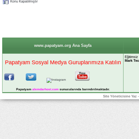
Konu Kapatılmıştır
www.papatyam.org Ana Sayfa
Eğitimsiz
Mark Tw
Papatyam Sosyal Medya Guruplarımıza Katılın
Papatyam
alemdarhost
.com
sunucularında barındırılmaktadır.
Site Yöneticisine Yaz