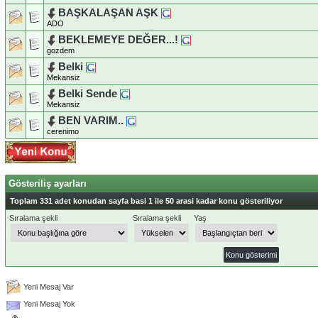
BAŞKALAŞAN AŞK
ADO
BEKLEMEYE DEĞER...!
gozdem
Belki
Mekansiz
Belki Sende
Mekansiz
BEN VARIM..
cerenimo
Gösteriliş ayarları
Toplam 331 adet konudan sayfa basi 1 ile 50 arasi kadar konu gösteriliyor
Sıralama şekli
Sıralama şekli
Yaş
Yeni Mesaj Var
Yeni Mesaj Yok