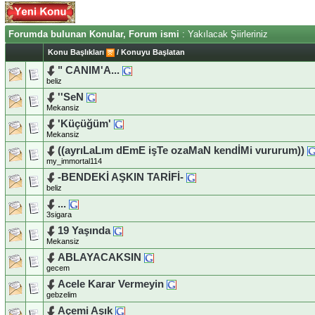
Forumda bulunan Konular, Forum ismi
: Yakılacak Şiirleriniz
Konu Başlıkları
/
Konuyu Başlatan
" CANIM'A...
beliz
''SeN
Mekansiz
'Küçüğüm'
Mekansiz
((ayrıLaLım dEmE işTe ozaMaN kendİMi vururum))
my_immortal114
-BENDEKİ AŞKIN TARİFİ-
beliz
...
3sigara
19 Yaşında
Mekansiz
ABLAYACAKSIN
gecem
Acele Karar Vermeyin
gebzelim
Açemi Aşık