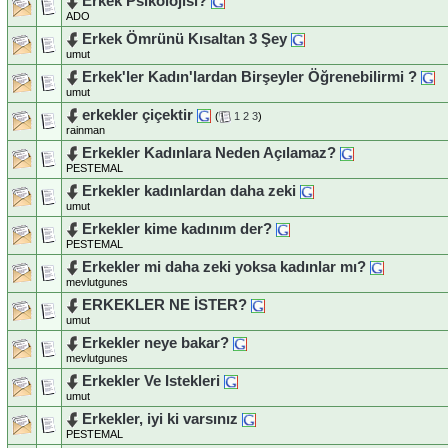
Erkek Psikolojisi?
ADO
Erkek Ömrünü Kısaltan 3 Şey
umut
Erkek'ler Kadın'lardan Birşeyler Öğrenebilirmi ?
umut
erkekler çiçektir
(
1
2
3
)
rainman
Erkekler Kadınlara Neden Açılamaz?
PESTEMAL
Erkekler kadınlardan daha zeki
umut
Erkekler kime kadınım der?
PESTEMAL
Erkekler mi daha zeki yoksa kadınlar mı?
mevlutgunes
ERKEKLER NE İSTER?
umut
Erkekler neye bakar?
mevlutgunes
Erkekler Ve Istekleri
umut
Erkekler, iyi ki varsınız
PESTEMAL