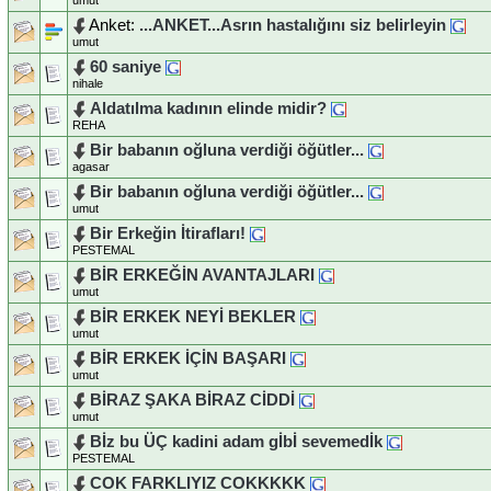
Anket:
...ANKET...Asrın hastalığını siz belirleyin
umut
60 saniye
nihale
Aldatılma kadının elinde midir?
REHA
Bir babanın oğluna verdiği öğütler...
agasar
Bir babanın oğluna verdiği öğütler...
umut
Bir Erkeğin İtirafları!
PESTEMAL
BİR ERKEĞİN AVANTAJLARI
umut
BİR ERKEK NEYİ BEKLER
umut
BİR ERKEK İÇİN BAŞARI
umut
BİRAZ ŞAKA BİRAZ CİDDİ
umut
Bİz bu ÜÇ kadini adam gİbİ sevemedİk
PESTEMAL
COK FARKLIYIZ COKKKKK