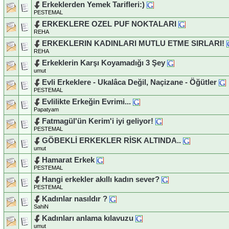
Erkeklerden Yemek Tarifleri:)
PESTEMAL
ERKEKLERE OZEL PUF NOKTALARI
REHA
ERKEKLERIN KADINLARI MUTLU ETME SIRLARI!
REHA
Erkeklerin Karşı Koyamadığı 3 Şey
umut
Evli Erkeklere - Ukalâca Değil, Naçizane - Öğütler
PESTEMAL
Evlilikte Erkeğin Evrimi...
Papatyam
Fatmagül'ün Kerim'i iyi geliyor!
PESTEMAL
GÖBEKLİ ERKEKLER RİSK ALTINDA..
umut
Hamarat Erkek
PESTEMAL
Hangi erkekler akıllı kadın sever?
PESTEMAL
Kadınlar nasıldır ?
SahiN
Kadınları anlama kılavuzu
umut