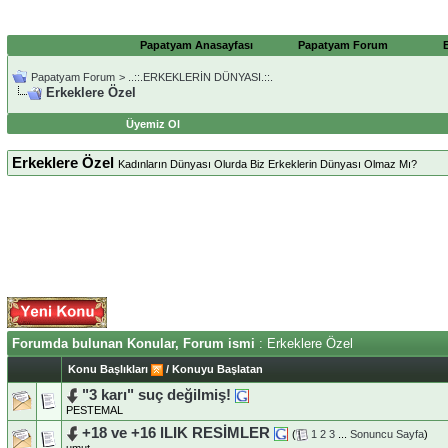
Papatyam Anasayfası
Papatyam Forum
Papatyam Forum
>
..::.ERKEKLERİN DÜNYASI.::.
Erkeklere Özel
Üyemiz Ol
Erkeklere Özel
Kadınların Dünyası Olurda Biz Erkeklerin Dünyası Olmaz Mı?
Forumda bulunan Konular, Forum ismi
: Erkeklere Özel
Konu Başlıkları
/
Konuyu Başlatan
"3 karı" suç değilmiş!
PESTEMAL
+18 ve +16 lLIK RESİMLER
(
1
2
3
...
Sonuncu Sayfa
)
umut