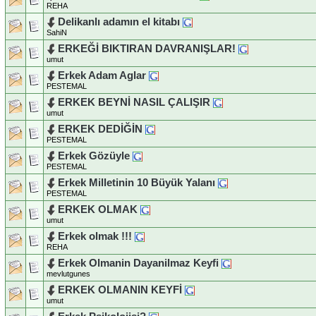
REHA
Delikanlı adamın el kitabı
SahiN
ERKEĞİ BIKTIRAN DAVRANIŞLAR!
umut
Erkek Adam Aglar
PESTEMAL
ERKEK BEYNİ NASIL ÇALIŞIR
umut
ERKEK DEDİĞİN
PESTEMAL
Erkek Gözüyle
PESTEMAL
Erkek Milletinin 10 Büyük Yalanı
PESTEMAL
ERKEK OLMAK
umut
Erkek olmak !!!
REHA
Erkek Olmanin Dayanilmaz Keyfi
mevlutgunes
ERKEK OLMANIN KEYFİ
umut