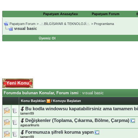
Papatyam Anasayfası
Papatyam Forum
Papatyam Forum
>
..::.BİLGİSAYAR & TEKNOLOJİ.::.
>
Programlama
vısual basic
Üyemiz Ol
Forumda bulunan Konular, Forum ismi
: vısual basic
Konu Başlıkları
/
Konuyu Başlatan
Bu kodla windowsu kapatabilirsiniz ama tamamen b
tamerr89
Değişkenler (Toplama, Çıkarma, Bölme, Çarpma)
agasarlinuris
Formunuza şifreli koruma yapın
tamerr89