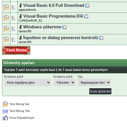
Visual Basic 6.0 Full Download
agasarlinuris
Visual Basic Programlama Dili
CoNQueRoR_61
Windows çökertme
tamerr89
İnputbox ve dialog penceresi kontrolü
tamerr89
Gösteriliş ayarları
Toplam 7 adet konudan sayfa basi 1 ile 7 arasi kadar konu gösteriliyor
Sıralama şekli
Sıralama şekli
Yaş
Yeni Mesaj Var
Yeni Mesaj Yok
Konu Kapatılmıştır