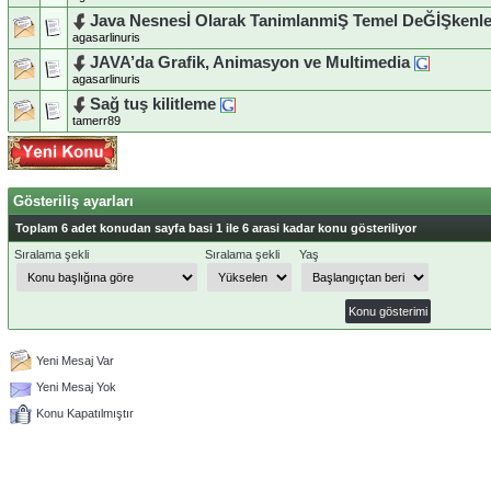
Java Nesnesİ Olarak TanimlanmiŞ Temel DeĞİŞkenle
agasarlinuris
JAVA’da Grafik, Animasyon ve Multimedia
agasarlinuris
Sağ tuş kilitleme
tamerr89
Gösteriliş ayarları
Toplam 6 adet konudan sayfa basi 1 ile 6 arasi kadar konu gösteriliyor
Sıralama şekli
Sıralama şekli
Yaş
Yeni Mesaj Var
Yeni Mesaj Yok
Konu Kapatılmıştır