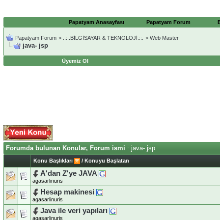
Papatyam Anasayfası
Papatyam Forum
Papatyam Forum
>
..::.BİLGİSAYAR & TEKNOLOJİ.::.
>
Web Master
java- jsp
Üyemiz Ol
Forumda bulunan Konular, Forum ismi
: java- jsp
Konu Başlıkları
/
Konuyu Başlatan
A'dan Z'ye JAVA
agasarlinuris
Hesap makinesi
agasarlinuris
Java ile veri yapıları
agasarlinuris