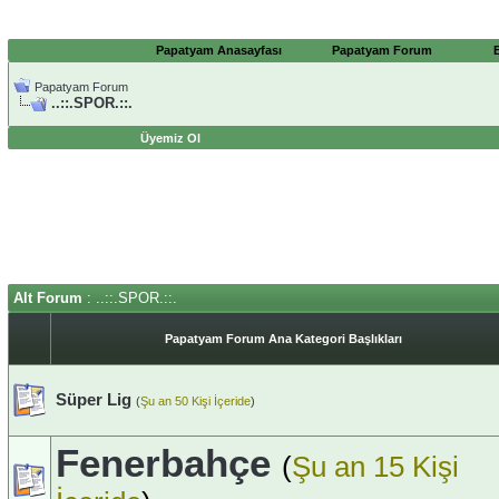
Papatyam Anasayfası
Papatyam Forum
Papatyam Forum
..::.SPOR.::.
Üyemiz Ol
Alt Forum
: ..::.SPOR.::.
Papatyam Forum Ana Kategori Başlıkları
Süper Lig
(
Şu an 50 Kişi İçeride
)
Fenerbahçe
(
Şu an 15 Kişi