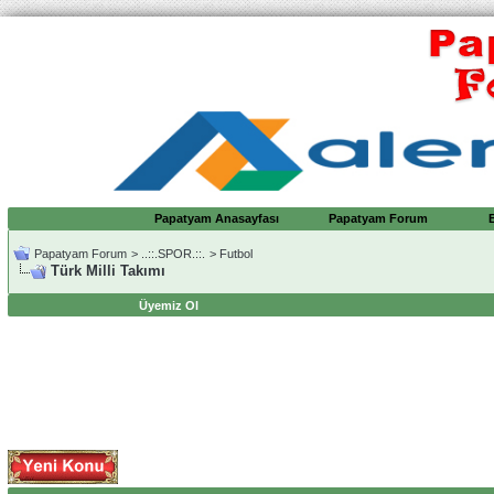
Papatyam Anasayfası
Papatyam Forum
Papatyam Forum
>
..::.SPOR.::.
>
Futbol
Türk Milli Takımı
Üyemiz Ol