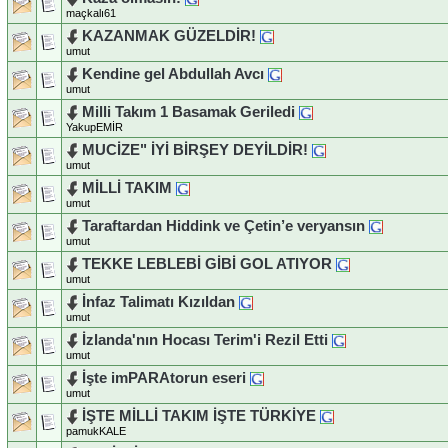
maçkalı61
KAZANMAK GÜZELDİR!
umut
Kendine gel Abdullah Avcı
umut
Milli Takım 1 Basamak Geriledi
YakupEMİR
MUCİZE" İYİ BİRŞEY DEYİLDİR!
umut
MİLLİ TAKIM
umut
Taraftardan Hiddink ve Çetin’e veryansın
umut
TEKKE LEBLEBİ GİBİ GOL ATIYOR
umut
İnfaz Talimatı Kızıldan
umut
İzlanda'nın Hocası Terim'i Rezil Etti
umut
İşte imPARAtorun eseri
umut
İŞTE MİLLİ TAKIM İŞTE TÜRKİYE
pamukKALE