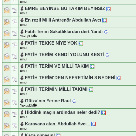
umut
EMRE BEYİNSE BU TAKIM BEYİNSİZ
umut
En rezil Milli Antrenör Abdullah Avcı
umut
Fatih Terim Sakatlıklardan dert Yandı
YakupEMİR
FATİH TEKKE NİYE YOK
umut
FATİH TERİM KENDİ YOLUNU KESTİ
umut
FATİH TERİM VE MİLLİ TAKIM
umut
FATİH TERİM'DEN NEFRETİMİN 8 NEDENİ
umut
FATİH TERİMİN MİLLİ TAKIMI
umut
Güiza'nın Yerine Raul
YakupEMİR
Hiddink maçın ardından neler dedi?
umut
Karavana atan, Abdullah Avcı...
umut
Kaza olmasın!