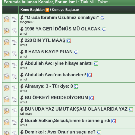
Forumda bulunan Konular, Forum ismi
: Türk Milli Takımı
Konu Başlıkları
/
Konuyu Başlatan
"Orada İbrahim Üzülmez olmalıydı"
maçkalı61
1996 YA GERİ DÖNÜŞ MÜ OLACAK
umut
220 BİN YTL MAAŞ
umut
6 HATA 6 KAYIP PUAN
umut
Abdullah Avcı yine hikaye anlattı
umut
Abdullah Avcı'nın bahaneleri!
umut
Almanya: 3 - Türkiye: 0
umut
BU ÖFKEYİ REDDEDİYORUM
umut
BUNUDA YAZ UMUT AKŞAM OLANLARIDA YAZ
rainman
Burak,Volkan,Selçuk,Emre birbirine girdi
umut
Demirkol : Avcı Onur'un suçu ne?