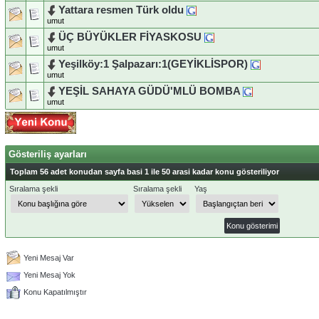
Yattara resmen Türk oldu
umut
ÜÇ BÜYÜKLER FİYASKOSU
umut
Yeşilköy:1 Şalpazarı:1(GEYİKLİSPOR)
umut
YEŞİL SAHAYA GÜDÜ'MLÜ BOMBA
umut
Gösteriliş ayarları
Toplam 56 adet konudan sayfa basi 1 ile 50 arasi kadar konu gösteriliyor
Sıralama şekli
Sıralama şekli
Yaş
Yeni Mesaj Var
Yeni Mesaj Yok
Konu Kapatılmıştır