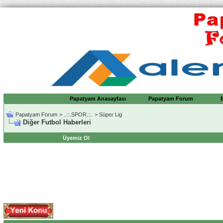
Papatyam Anasayfası
Papatyam Forum
Papatyam Forum
>
..::.SPOR.::.
>
Süper Lig
Diğer Futbol Haberleri
Üyemiz Ol