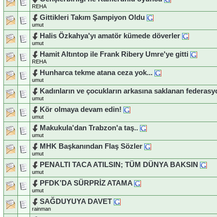
REHA
Gittikleri Takım Şampiyon Oldu
umut
Halis Özkahya'yı amatör kümede döverler
umut
Hamit Altıntop ile Frank Ribery Umre'ye gitti
REHA
Hunharca tekme atana ceza yok...
umut
Kadınların ve çocukların arkasına saklanan federasy
umut
Kör olmaya devam edin!
umut
Makukula'dan Trabzon'a taş..
umut
MHK Başkanından Flaş Sözler
umut
PENALTI TACA ATILSIN; TÜM DÜNYA BAKSIN
umut
PFDK’DA SÜRPRİZ ATAMA
umut
SAĞDUYUYA DAVET
rainman