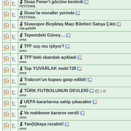
Sivas Fener'i gözüne kestirdi
PESTEMAL
Sivas'ta moraller yerinde
PESTEMAL
Sivasspor-Beşiktaş Maçı Biletleri Satışa Çıktı
YakupEMİR
Tepemdeki Güneş…
umut
TFF suç mu işliyor?
umut
TFF'deki skandalı açıkladı
umut
Top YUVARLAK mıdır?28
umut
Trabzon'un kupası gasp edildi!
umut
TÜRK FUTBOLUNUN DEVLERİ
(
1
2
)
umut
UEFA kararlarına sahip çıkacaktır
umut
Ve mahkeme kararını verdi!
umut
Yan(lı)kaya rezaleti!
umut