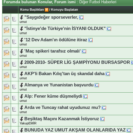
Forumda bulunan Konular, Forum ismi
: Diğer Futbol Haberleri
Konu Başlıkları
/
Konuyu Başlatan
"Saygıdeğer sporseverler,
umut
"İstinye'de Türkiye'nin İSYANI OLDUK"
umut
'12 Dev Adam'ın ödülüne itiraz
umut
'Maç spikeri tarafsız olmalı'
umut
2009-2010- SÜPER LİG ŞAMPİYONU BURSASPOR
umut
AKP'li Bakan Kılıç'tan üç skandal daha
umut
Almanya ve Yunanistan başvurdu
umut
Alp: Fener küme düşmeliydi
umut
Arda ve Tuncay rahat uyudunuz mu?
umut
Beşiktaş Maçını Kazanmak İstiyoruz
YakupEMİR
BUNUDA YAZ UMUT AKŞAM OLANLARIDA YAZ