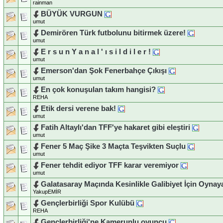
rainman
BÜYÜK VURGUN
umut
Demirören Türk futbolunu bitirmek üzere!
umut
E r s u n Y a n a l ' ı s i l d i l e r !
umut
Emerson'dan Şok Fenerbahçe Çıkışı
umut
En çok konuşulan takım hangisi?
REHA
Etik dersi verene bak!
umut
Fatih Altaylı'dan TFF'ye hakaret gibi eleştiri
umut
Fener 5 Maç Şike 3 Maçta Teşvikten Suçlu
umut
Fener tehdit ediyor TFF karar veremiyor
umut
Galatasaray Maçında Kesinlikle Galibiyet İçin Oyna
YakupEMİR
Gençlerbirliği Spor Kulübü
REHA
Gençlerbirliği'ne Kamerunlu oyuncu