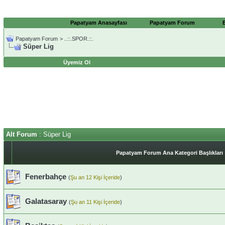
Papatyam Anasayfası
Papatyam Forum
Papatyam Forum
>
..::.SPOR.::.
Süper Lig
Üyemiz Ol
Alt Forum
: Süper Lig
Papatyam Forum Ana Kategori Başlıkları
Fenerbahçe
(
Şu an 12 Kişi İçeride
)
Galatasaray
(
Şu an 11 Kişi İçeride
)