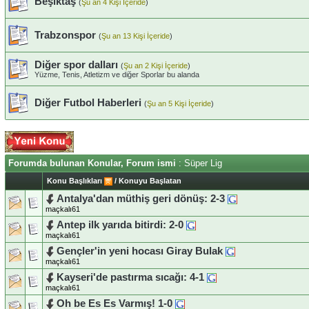
Beşiktaş
(
Şu an 4 Kişi İçeride
)
Trabzonspor
(
Şu an 13 Kişi İçeride
)
Diğer spor dalları
(
Şu an 2 Kişi İçeride
)
Yüzme, Tenis, Atletizm ve diğer Sporlar bu alanda
Diğer Futbol Haberleri
(
Şu an 5 Kişi İçeride
)
Forumda bulunan Konular, Forum ismi
: Süper Lig
Konu Başlıkları
/
Konuyu Başlatan
Antalya'dan müthiş geri dönüş: 2-3
maçkalı61
Antep ilk yarıda bitirdi: 2-0
maçkalı61
Gençler'in yeni hocası Giray Bulak
maçkalı61
Kayseri'de pastırma sıcağı: 4-1
maçkalı61
Oh be Es Es Varmış! 1-0