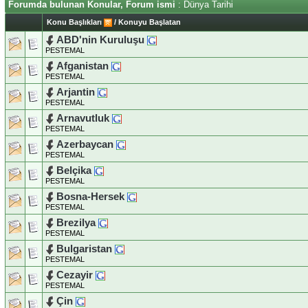
Forumda bulunan Konular, Forum ismi
: Dünya Tarihi
Konu Başlıkları
/
Konuyu Başlatan
ABD'nin Kuruluşu
PESTEMAL
Afganistan
PESTEMAL
Arjantin
PESTEMAL
Arnavutluk
PESTEMAL
Azerbaycan
PESTEMAL
Belçika
PESTEMAL
Bosna-Hersek
PESTEMAL
Brezilya
PESTEMAL
Bulgaristan
PESTEMAL
Cezayir
PESTEMAL
Çin