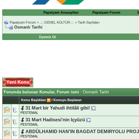
Papatyam Anasayfası
Papatyam Forum
Papatyam Forum
>
..::.GENEL KÜLTÜR.::.
>
Tarih Sayfaları
Osmanlı Tarihi
Üyemiz Ol
Forumda bulunan Konular, Forum ismi
: Osmanlı Tarihi
Konu Başlıkları
/
Konuyu Başlatan
31 Mart bir Yahudi ihtilâli gibi!
PESTEMAL
31 Mart Hadisesi’nin Içyüzü
PESTEMAL
ABDÜLHAMID HAN'IN BAGDAT DEMIRYOLU PROJ
PESTEMAL