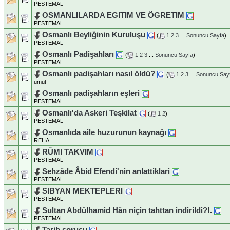
PESTEMAL
OSMANLILARDA EGITIM VE ÖGRETIM
PESTEMAL
Osmanlı Beyliğinin Kuruluşu
(
1
2
3
...
Sonuncu Sayfa
)
PESTEMAL
Osmanlı Padişahları
(
1
2
3
...
Sonuncu Sayfa
)
PESTEMAL
Osmanlı padişahları nasıl öldü?
(
1
2
3
...
Sonuncu Say
umut
Osmanlı padişahların eşleri
PESTEMAL
Osmanlı'da Askeri Teşkilat
(
1
2
)
PESTEMAL
Osmanlıda aile huzurunun kaynağı
REHA
RÛMI TAKVIM
PESTEMAL
Sehzâde Âbid Efendi'nin anlattiklari
PESTEMAL
SIBYAN MEKTEPLERI
PESTEMAL
Sultan Abdülhamid Hân niçin tahttan indirildi?!.
PESTEMAL
Tarih sorusu