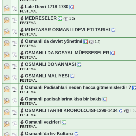
Lale Devri 1718-1730
PESTEMAL
MEDRESELER
(
1
2
)
PESTEMAL
MUHTASAR OSMANLI DEVLETI TARIHI
PESTEMAL
Osmanli da devlet yönetimi
(
1
2
)
PESTEMAL
OSMANLI DA SOSYAL MÜESSESELER
PESTEMAL
OSMANLI DONANMASI
PESTEMAL
OSMANLI MALIYESI
PESTEMAL
Osmanli Padisahlari neden hacca gitmemislerdir ?
PESTEMAL
Osmanli padisahlarina kisa bir bakis
PESTEMAL
OSMANLI TARIHI KRONOLOJISI-1299-1434
(
1
2
PESTEMAL
Osmanli vezirleri
PESTEMAL
Osmanli'da Ev Kulturu