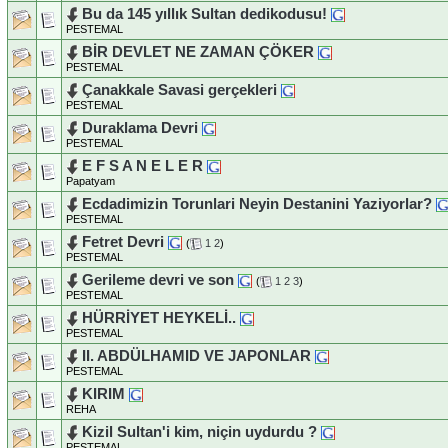
Bu da 145 yıllık Sultan dedikodusu!
PESTEMAL
BİR DEVLET NE ZAMAN ÇÖKER
PESTEMAL
Çanakkale Savasi gerçekleri
PESTEMAL
Duraklama Devri
PESTEMAL
E F S A N E L E R
Papatyam
Ecdadimizin Torunlari Neyin Destanini Yaziyorlar?
PESTEMAL
Fetret Devri
(
1
2
)
PESTEMAL
Gerileme devri ve son
(
1
2
3
)
PESTEMAL
HÜRRİYET HEYKELİ..
PESTEMAL
II. ABDÜLHAMID VE JAPONLAR
PESTEMAL
KIRIM
REHA
Kizil Sultan'i kim, niçin uydurdu ?
PESTEMAL