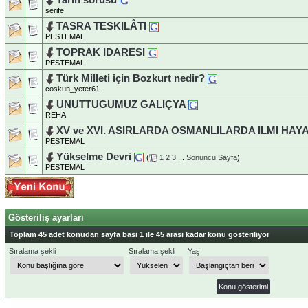
serife
TASRA TESKILÂTI
PESTEMAL
TOPRAK IDARESI
PESTEMAL
Türk Milleti için Bozkurt nedir?
coskun_yeter61
UNUTTUGUMUZ GALIÇYA
REHA
XV ve XVI. ASIRLARDA OSMANLILARDA ILMI HAY
PESTEMAL
Yükselme Devri
(
1
2
3
...
Sonuncu Sayfa
)
PESTEMAL
Gösteriliş ayarları
Toplam 45 adet konudan sayfa basi 1 ile 45 arasi kadar konu gösteriliyor
Sıralama şekli
Sıralama şekli
Yaş