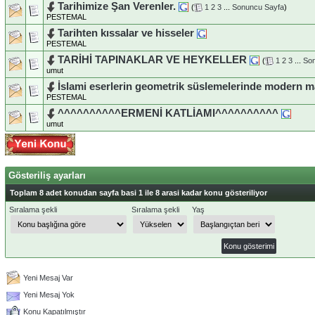
Tarihimize Şan Verenler.
(
1
2
3
...
Sonuncu Sayfa
)
PESTEMAL
Tarihten kıssalar ve hisseler
PESTEMAL
TARİHİ TAPINAKLAR VE HEYKELLER
(
1
2
3
...
So
umut
İslami eserlerin geometrik süslemelerinde modern ma
PESTEMAL
^^^^^^^^^^ERMENİ KATLİAMI^^^^^^^^^^
umut
Gösteriliş ayarları
Toplam 8 adet konudan sayfa basi 1 ile 8 arasi kadar konu gösteriliyor
Sıralama şekli
Sıralama şekli
Yaş
Yeni Mesaj Var
Yeni Mesaj Yok
Konu Kapatılmıştır