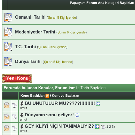
Papatyam Forum Ana Kategori Başlıkları
Osmanlı Tarihi
(
Şu an 5 Kişi İçeride
)
Medeniyetler Tarihi
(
Şu an 6 Kişi İçeride
)
T.C. Tarihi
(
Şu an 3 Kişi İçeride
)
Dünya Tarihi
(
Şu an 5 Kişi İçeride
)
Forumda bulunan Konular, Forum ismi
: Tarih Sayfaları
Konu Başlıkları
/
Konuyu Başlatan
BU UNUTULUR MU?????!!!!!!!!!!
umut
Dünyanın sonu geliyor!
umut
GEYİKLİ'Yİ NİÇİN TANIMALIYIZ?
(
1
2
3
)
umut