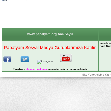
www.papatyam.org Ana Sayfa
İman hem 
Said Nur
Papatyam Sosyal Medya Guruplarımıza Katılın
Papatyam
alemdarhost
.com
sunucularında barındırılmaktadır.
Site Yöneticisine Yaz