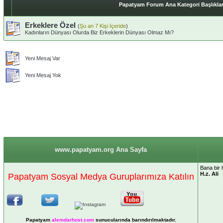
Papatyam Forum Ana Kategori Başlıklar
Erkeklere Özel
(
Şu an 7 Kişi İçeride
)
Kadınların Dünyası Olurda Biz Erkeklerin Dünyası Olmaz Mı?
Yeni Mesaj Var
Yeni Mesaj Yok
www.papatyam.org Ana Sayfa
Bana bir h
H.z. Ali
Papatyam Sosyal Medya Guruplarımıza Katılın
Papatyam
alemdarhost
.com
sunucularında barındırılmaktadır.