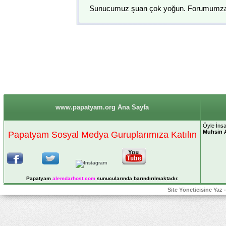
Sunucumuz şuan çok yoğun. Forumumza gir
www.papatyam.org Ana Sayfa
Öyle İnsa
Muhsin 
Papatyam Sosyal Medya Guruplarımıza Katılın
Papatyam
alemdarhost
.com
sunucularında barındırılmaktadır.
Site Yöneticisine Yaz