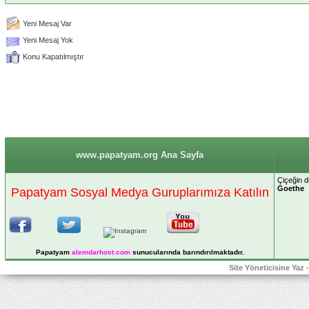
Yeni Mesaj Var
Yeni Mesaj Yok
Konu Kapatılmıştır
www.papatyam.org Ana Sayfa
Çiçeğin d
Goethe
Papatyam Sosyal Medya Guruplarımıza Katılın
Papatyam
alemdarhost
.com
sunucularında barındırılmaktadır.
Site Yöneticisine Yaz