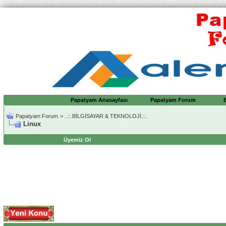
Papatyam Anasayfası
Papatyam Forum
Papatyam Forum
>
..::.BİLGİSAYAR & TEKNOLOJİ.::.
Linux
Üyemiz Ol