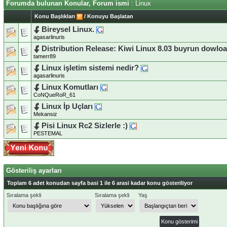
Forumda bulunan Konular, Forum ismi
: Linux
Konu Başlıkları
/
Konuyu Başlatan
Bireysel Linux.
agasarlinuris
Distribution Release: Kiwi Linux 8.03 buyrun dowlo
tamerr89
Linux işletim sistemi nedir?
agasarlinuris
Linux Komutları
CoNQueRoR_61
Linux İp Uçları
Mekansiz
Pisi Linux Rc2 Sizlerle :)
PESTEMAL
Gösteriliş ayarları
Toplam 6 adet konudan sayfa basi 1 ile 6 arasi kadar konu gösteriliyor
Sıralama şekli
Sıralama şekli
Yaş