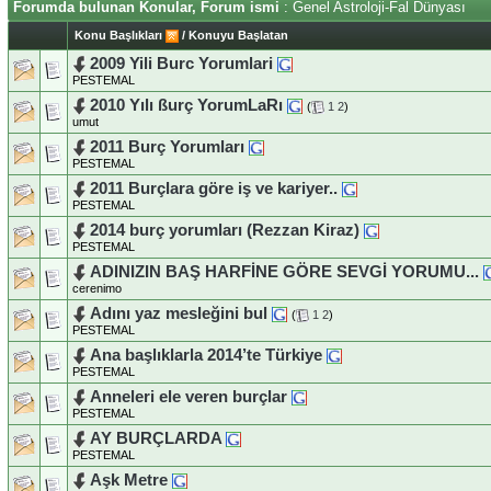
Forumda bulunan Konular, Forum ismi
: Genel Astroloji-Fal Dünyası
Konu Başlıkları
/
Konuyu Başlatan
2009 Yili Burc Yorumlari
PESTEMAL
2010 Yılı ßurç YorumLaRı
(
1
2
)
umut
2011 Burç Yorumları
PESTEMAL
2011 Burçlara göre iş ve kariyer..
PESTEMAL
2014 burç yorumları (Rezzan Kiraz)
PESTEMAL
ADINIZIN BAŞ HARFİNE GÖRE SEVGİ YORUMU...
cerenimo
Adını yaz mesleğini bul
(
1
2
)
PESTEMAL
Ana başlıklarla 2014’te Türkiye
PESTEMAL
Anneleri ele veren burçlar
PESTEMAL
AY BURÇLARDA
PESTEMAL
Aşk Metre