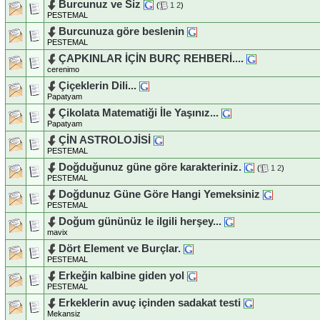
Burcunuz ve Siz
(
1
2
)
PESTEMAL
Burcunuza göre beslenin
PESTEMAL
ÇAPKINLAR İÇİN BURÇ REHBERİ....
cerenimo
Çiçeklerin Dili...
Papatyam
Çikolata Matematiği İle Yaşınız...
Papatyam
ÇİN ASTROLOJİSİ
PESTEMAL
Doğduğunuz güne göre karakteriniz.
(
1
2
)
PESTEMAL
Doğdunuz Güne Göre Hangi Yemeksiniz
PESTEMAL
Doğum gününüz le ilgili herşey...
mavix
Dört Element ve Burçlar.
PESTEMAL
Erkeğin kalbine giden yol
PESTEMAL
Erkeklerin avuç içinden sadakat testi
Mekansiz