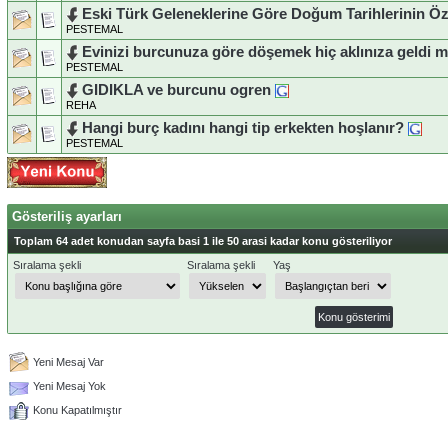
Eski Türk Geleneklerine Göre Doğum Tarihlerinin Öze
PESTEMAL
Evinizi burcunuza göre döşemek hiç aklınıza geldi m
PESTEMAL
GIDIKLA ve burcunu ogren
REHA
Hangi burç kadını hangi tip erkekten hoşlanır?
PESTEMAL
Gösteriliş ayarları
Toplam 64 adet konudan sayfa basi 1 ile 50 arasi kadar konu gösteriliyor
Sıralama şekli
Sıralama şekli
Yaş
Yeni Mesaj Var
Yeni Mesaj Yok
Konu Kapatılmıştır