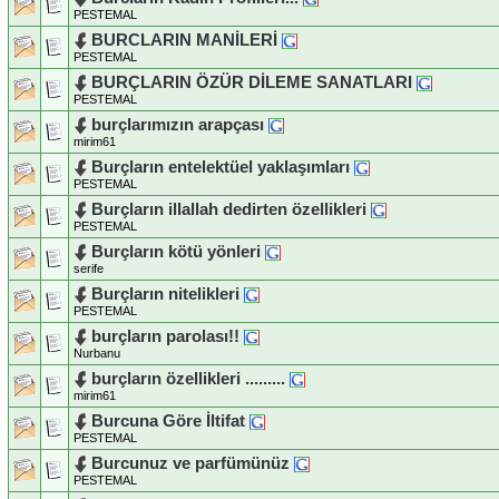
PESTEMAL
BURCLARIN MANİLERİ
PESTEMAL
BURÇLARIN ÖZÜR DİLEME SANATLARI
PESTEMAL
burçlarımızın arapçası
mirim61
Burçların entelektüel yaklaşımları
PESTEMAL
Burçların illallah dedirten özellikleri
PESTEMAL
Burçların kötü yönleri
serife
Burçların nitelikleri
PESTEMAL
burçların parolası!!
Nurbanu
burçların özellikleri .........
mirim61
Burcuna Göre İltifat
PESTEMAL
Burcunuz ve parfümünüz
PESTEMAL