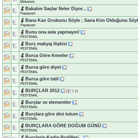
Mekansiz
Bakalım Saçlar Neler Diyor...
Papatyam
Bana Kan Grubunu Söyle ; Sana Kim Olduğunu Söyl
Papatyam
Bunu ona asla yapmayın!
PESTEMAL
Burç makyaj ilişkisi
PESTEMAL
Burca Göre Anneler
PESTEMAL
Burca göre diyet
PESTEMAL
Burca göre tatil
PESTEMAL
BURÇLAR 2012
(
1
2
)
PESTEMAL
Burçlar ve elementler
PESTEMAL
Burçlara göre dini tutum
PESTEMAL
BURÇLARA GÖRE DOĞUM GÜNÜ
PESTEMAL
Burclarin Kadin Profilleri...