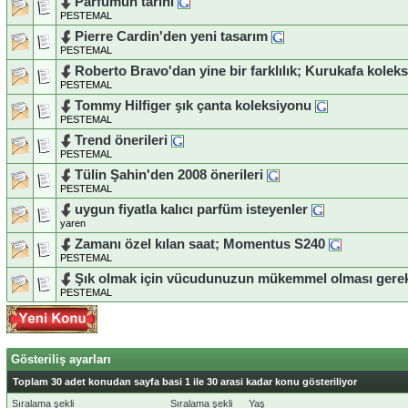
Parfümün tarihi
PESTEMAL
Pierre Cardin'den yeni tasarım
PESTEMAL
Roberto Bravo'dan yine bir farklılık; Kurukafa kolek
PESTEMAL
Tommy Hilfiger şık çanta koleksiyonu
PESTEMAL
Trend önerileri
PESTEMAL
Tülin Şahin'den 2008 önerileri
PESTEMAL
uygun fiyatla kalıcı parfüm isteyenler
yaren
Zamanı özel kılan saat; Momentus S240
PESTEMAL
Şık olmak için vücudunuzun mükemmel olması gere
PESTEMAL
Gösteriliş ayarları
Toplam 30 adet konudan sayfa basi 1 ile 30 arasi kadar konu gösteriliyor
Sıralama şekli
Sıralama şekli
Yaş