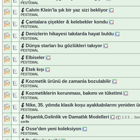
PESTEMAL
Calvin Klein’la şık bir yaz sizi bekliyor
PESTEMAL
Çantalara çiçekler & kelebekler kondu
PESTEMAL
Denizlerin hikayesi takılarda hayat buldu
PESTEMAL
Dünya starları bu gözlükleri takıyor
PESTEMAL
Elbiseler
PESTEMAL
Etek kışı
PESTEMAL
Kozmetik ürünü de zamanla bozulabilir
PESTEMAL
Kozmetiklerin korunması, bakımı ve tüketimi
PESTEMAL
Nike, 35. yılında klasik koşu ayakkabılarını yeniden ür
PESTEMAL
Nişanlık,Gelinlik ve Damatlık Modelleri
(
1
2
3
...
Son
serife
Osse'den yeni koleksiyon
PESTEMAL