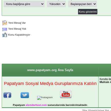
Yeni Mesaj Var
Yeni Mesaj Yok
Konu Kapatılmıştır
www.papatyam.org Ana Sayfa
Kendisi i
Muhsin 
Papatyam Sosyal Medya Guruplarımıza Katılın
Papatyam
alemdarhost
.com
sunucularında barındırılmaktadır.
Site Yöneticisine Yaz