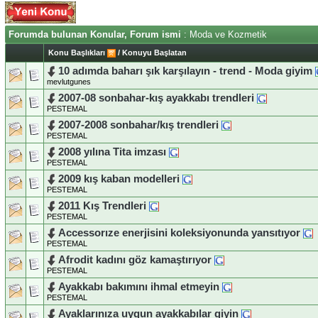
Forumda bulunan Konular, Forum ismi
: Moda ve Kozmetik
Konu Başlıkları
/
Konuyu Başlatan
10 adımda baharı şık karşılayın - trend - Moda giyim
mevlutgunes
2007-08 sonbahar-kış ayakkabı trendleri
PESTEMAL
2007-2008 sonbahar/kış trendleri
PESTEMAL
2008 yılına Tita imzası
PESTEMAL
2009 kış kaban modelleri
PESTEMAL
2011 Kış Trendleri
PESTEMAL
Accessorıze enerjisini koleksiyonunda yansıtıyor
PESTEMAL
Afrodit kadını göz kamaştırıyor
PESTEMAL
Ayakkabı bakımını ihmal etmeyin
PESTEMAL
Ayaklarınıza uygun ayakkabılar giyin