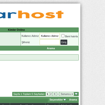
Kimler Online
Kullanıcı Adınız
Beni hatırla
Şifreniz
Arama
Sayfa 1 Toplam 5 Sayfadan
1
2
3
>
Sonuncu
»
Seçenekler
Arama