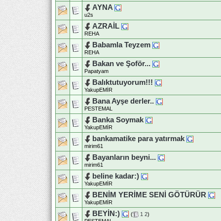
AYNA
u2s
AZRAİL
REHA
Babamla Teyzem
REHA
Bakan ve Şoför...
Papatyam
Balıktutuyorum!!!
YakupEMİR
Bana Ayşe derler..
PESTEMAL
Banka Soymak
YakupEMİR
bankamatike para yatırmak
mirim61
Bayanların beyni...
mirim61
beline kadar:)
YakupEMİR
BENİM YERİME SENİ GÖTÜRÜR
YakupEMİR
BEYİN:)
(
1
2
)