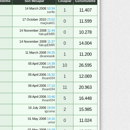
endirme
Son Mesajlar
Cevaplar
Görüntüleme
14 March 2008
10:34
1
11.407
serife
17 October 2010
23:52
0
11.599
maçkalı61
14 November 2008
11:44
0
10.278
YakupEMİR
14 November 2008
11:37
0
14.004
YakupEMİR
11 March 2008
09:25
1
11.200
divaneasik
05 April 2006
14:39
10
26.595
ihsan034
05 April 2006
16:32
1
12.069
ihsan034
06 April 2006
17:10
11
20.963
ihsan034
06 April 2006
10:46
5
16.448
ihsan034
16 July 2006
19:04
2
15.985
igzuma
01 May 2008
14:16
0
11.024
umut
01 May 2008
14:18