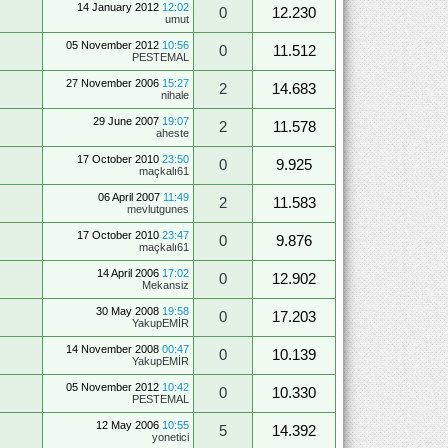
14 January 2012
12:02
0
12.230
umut
05 November 2012
10:56
0
11.512
PESTEMAL
27 November 2006
15:27
2
14.683
nihale
29 June 2007
19:07
2
11.578
aheste
17 October 2010
23:50
0
9.925
maçkalı61
06 April 2007
11:49
2
11.583
mevlutgunes
17 October 2010
23:47
0
9.876
maçkalı61
14 April 2006
17:02
0
12.902
Mekansiz
30 May 2008
19:58
0
17.203
YakupEMİR
14 November 2008
00:47
0
10.139
YakupEMİR
05 November 2012
10:42
0
10.330
PESTEMAL
12 May 2006
10:55
5
14.392
yonetici