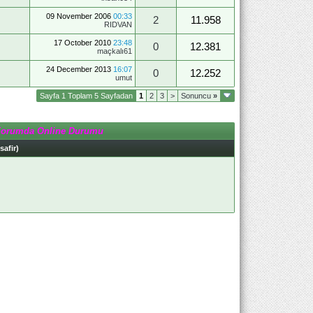
09 November 2006
00:33
2
11.958
RIDVAN
17 October 2010
23:48
0
12.381
maçkalı61
24 December 2013
16:07
0
12.252
umut
Sayfa 1 Toplam 5 Sayfadan
1
2
3
>
Sonuncu
»
Forumda Online Durumu
safir)