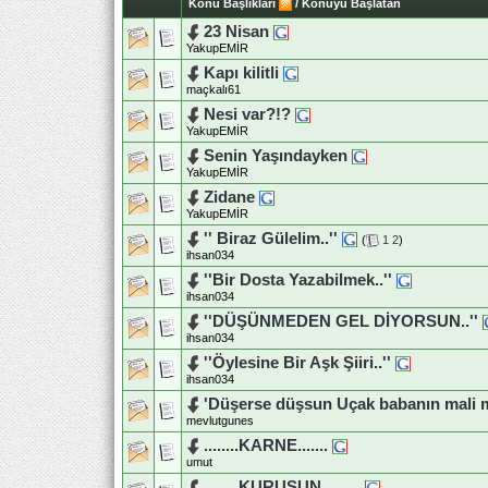
Konu Başlıkları
/
Konuyu Başlatan
23 Nisan
YakupEMİR
Kapı kilitli
maçkalı61
Nesi var?!?
YakupEMİR
Senin Yaşındayken
YakupEMİR
Zidane
YakupEMİR
'' Biraz Gülelim..''
(
1
2
)
ihsan034
''Bir Dosta Yazabilmek..''
ihsan034
''DÜŞÜNMEDEN GEL DİYORSUN..''
ihsan034
''Öylesine Bir Aşk Şiiri..''
ihsan034
'Düşerse düşsun Uçak babanın mali 
mevlutgunes
........KARNE.......
umut
........KURUSUN.........