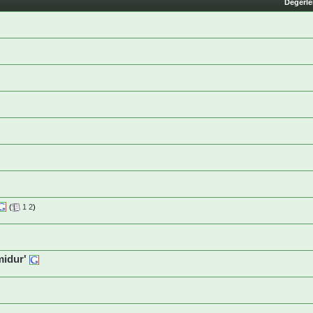
Değerl
(
1
2
)
midur'