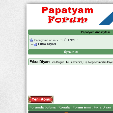
Papatyam Anasayfası
Papatyam Forum
>
..::.EĞLENCE.::.
Fıkra Diyarı
Üyemiz Ol
Fıkra Diyarı
Ben Bugün Hiç Gülmedim, Hiç Neşelenmedim Diyen
Forumda bulunan Konular, Forum ismi
: Fıkra Diyarı