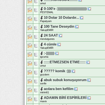
umut
0-100'e :)))))))))))))))))))))))))
PESTEMAL
10 Dolar 10 Dolardır...
Papatyam
100 Tane Deseydin
YakupEMİR
24 SAAT
mevlutgunes
4 cümle
YakupEMİR
:-)))))))
igzuma
:::::ETMEZSEN ETME:::::
umut
????? komik :)))
gozdem
abuk subuk konuşuyorum
serife
acılara ben kefilim
mirim61
ADAMIN BİRİ ESPİRİLERİ
mavix