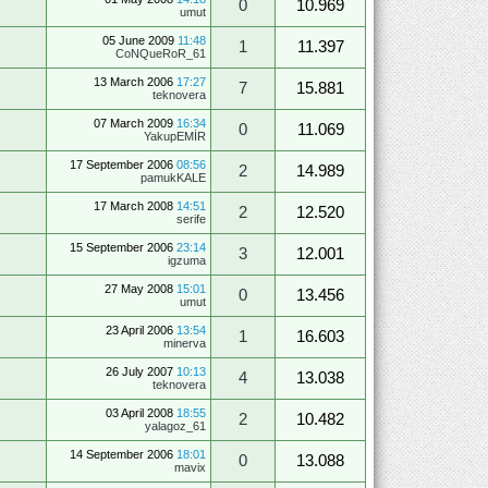
0
10.969
umut
05 June 2009
11:48
1
11.397
CoNQueRoR_61
13 March 2006
17:27
7
15.881
teknovera
07 March 2009
16:34
0
11.069
YakupEMİR
17 September 2006
08:56
2
14.989
pamukKALE
17 March 2008
14:51
2
12.520
serife
15 September 2006
23:14
3
12.001
igzuma
27 May 2008
15:01
0
13.456
umut
23 April 2006
13:54
1
16.603
minerva
26 July 2007
10:13
4
13.038
teknovera
03 April 2008
18:55
2
10.482
yalagoz_61
14 September 2006
18:01
0
13.088
mavix