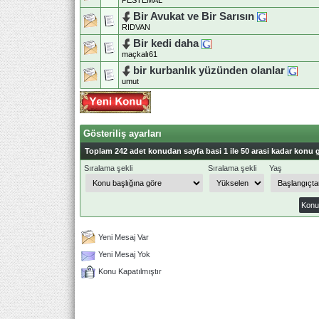
PESTEMAL
Bir Avukat ve Bir Sarısın
RIDVAN
Bir kedi daha
maçkalı61
bir kurbanlık yüzünden olanlar
umut
Gösteriliş ayarları
Toplam 242 adet konudan sayfa basi 1 ile 50 arasi kadar konu g
Sıralama şekli
Sıralama şekli
Yaş
Yeni Mesaj Var
Yeni Mesaj Yok
Konu Kapatılmıştır