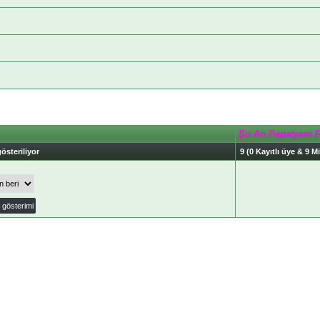
Şu An Papatyam 
österiliyor
9 (0 Kayıtlı üye & 9 Mi