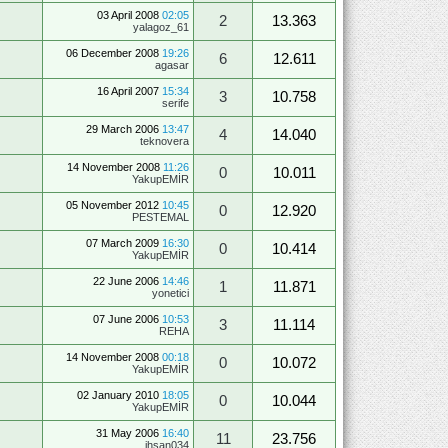
03 April 2008
02:05
2
13.363
yalagoz_61
06 December 2008
19:26
6
12.611
agasar
16 April 2007
15:34
3
10.758
serife
29 March 2006
13:47
4
14.040
teknovera
14 November 2008
11:26
0
10.011
YakupEMİR
05 November 2012
10:45
0
12.920
PESTEMAL
07 March 2009
16:30
0
10.414
YakupEMİR
22 June 2006
14:46
1
11.871
yonetici
07 June 2006
10:53
3
11.114
REHA
14 November 2008
00:18
0
10.072
YakupEMİR
02 January 2010
18:05
0
10.044
YakupEMİR
31 May 2006
16:40
11
23.756
ihsan034