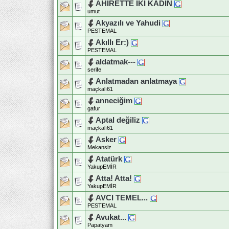
AHİRETTE İKİ KADIN
umut
Akyazılı ve Yahudi
PESTEMAL
Akıllı Er:)
PESTEMAL
aldatmak---
serife
Anlatmadan anlatmaya
maçkalı61
anneciğim
gafur
Aptal değiliz
maçkalı61
Asker
Mekansiz
Atatürk
YakupEMİR
Atta! Atta!
YakupEMİR
AVCI TEMEL...
PESTEMAL
Avukat...
Papatyam