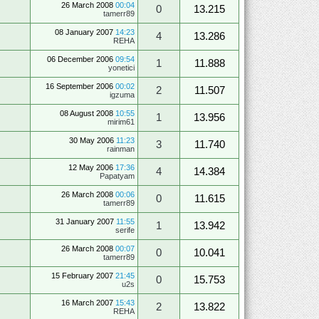
26 March 2008
00:04
0
13.215
tamerr89
08 January 2007
14:23
4
13.286
REHA
06 December 2006
09:54
1
11.888
yonetici
16 September 2006
00:02
2
11.507
igzuma
08 August 2008
10:55
1
13.956
mirim61
30 May 2006
11:23
3
11.740
rainman
12 May 2006
17:36
4
14.384
Papatyam
26 March 2008
00:06
0
11.615
tamerr89
31 January 2007
11:55
1
13.942
serife
26 March 2008
00:07
0
10.041
tamerr89
15 February 2007
21:45
0
15.753
u2s
16 March 2007
15:43
2
13.822
REHA