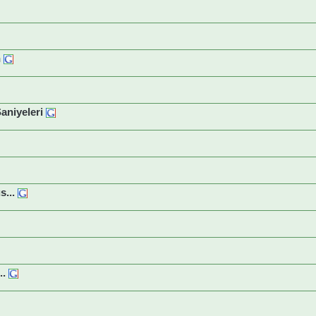
n
Saniyeleri
s...
..