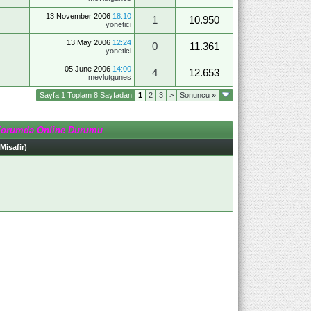
13 November 2006
18:10
1
10.950
yonetici
13 May 2006
12:24
0
11.361
yonetici
05 June 2006
14:00
4
12.653
mevlutgunes
Sayfa 1 Toplam 8 Sayfadan
1
2
3
>
Sonuncu
»
Forumda Online Durumu
 Misafir)