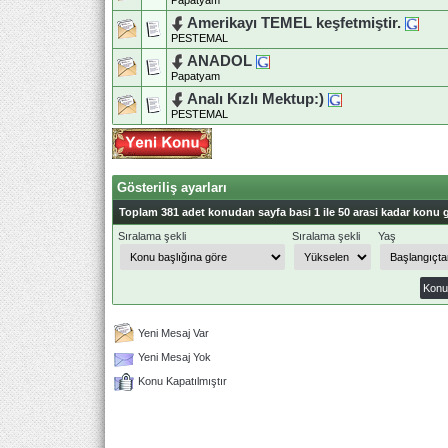
Papatyam
Amerikayı TEMEL keşfetmiştir.
PESTEMAL
ANADOL
Papatyam
Analı Kızlı Mektup:)
PESTEMAL
Gösteriliş ayarları
Toplam 381 adet konudan sayfa basi 1 ile 50 arasi kadar konu g
Sıralama şekli
Sıralama şekli
Yaş
Yeni Mesaj Var
Yeni Mesaj Yok
Konu Kapatılmıştır