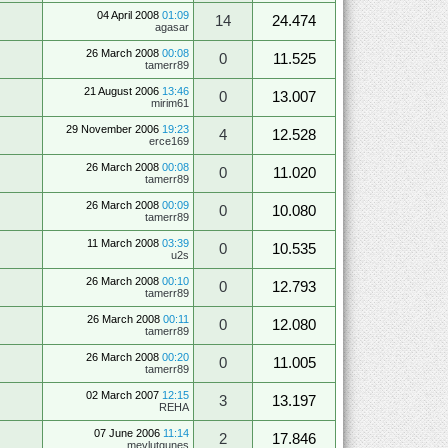
04 April 2008
01:09
14
24.474
agasar
26 March 2008
00:08
0
11.525
tamerr89
21 August 2006
13:46
0
13.007
mirim61
29 November 2006
19:23
4
12.528
erce169
26 March 2008
00:08
0
11.020
tamerr89
26 March 2008
00:09
0
10.080
tamerr89
11 March 2008
03:39
0
10.535
u2s
26 March 2008
00:10
0
12.793
tamerr89
26 March 2008
00:11
0
12.080
tamerr89
26 March 2008
00:20
0
11.005
tamerr89
02 March 2007
12:15
3
13.197
REHA
07 June 2006
11:14
2
17.846
mevlutgunes