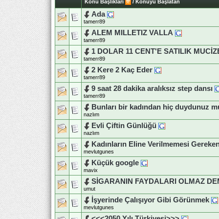
Konu Başlıkları
/
Konuyu Başlatan
Ada
tamerr89
ALEM MILLETIZ VALLA
tamerr89
1 DOLAR 11 CENT'E SATILIK MUCİZ
tamerr89
2 Kere 2 Kaç Eder
tamerr89
9 saat 28 dakika aralıksız step dansı
tamerr89
Bunları bir kadından hiç duydunuz 
nazlım
Evli Çiftin Günlüğü
nazlım
Kadınların Eline Verilmemesi Gereke
mevlutgunes
Küçük google
mavix
SİGARANIN FAYDALARI OLMAZ DE
umut
İşyerinde Çalışıyor Gibi Görünmek
mevlutgunes
<<<2050 Yılı Türkiyesi>>>