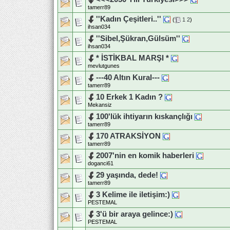
tamerr89
''Kadın Çeşitleri..''
(
1
2
)
ihsan034
''Sibel,Şükran,Gülsüm''
ihsan034
* İSTİKBAL MARŞI *
mevlutgunes
---40 Altın Kural---
tamerr89
10 Erkek 1 Kadın ?
Mekansiz
100'lük ihtiyarın kıskançlığı
tamerr89
170 ATRAKSİYON
tamerr89
2007'nin en komik haberleri
doganci61
29 yaşında, dede!
tamerr89
3 Kelime ile iletişim:)
PESTEMAL
3'ü bir araya gelince:)
PESTEMAL