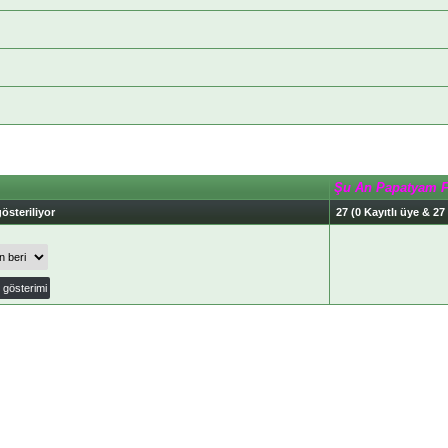
Şu An Papatyam 
österiliyor
27 (0 Kayıtlı üye & 27