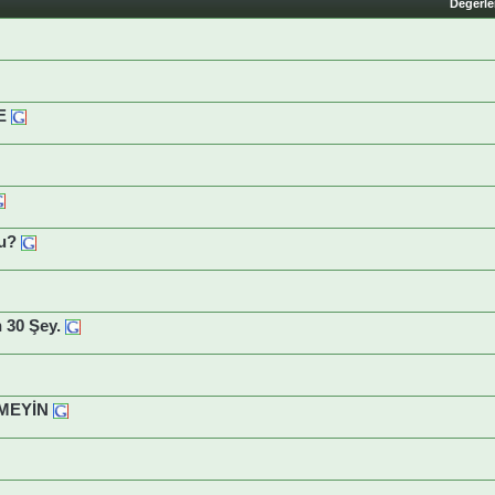
Değerl
E
mu?
n 30 Şey.
MEYİN