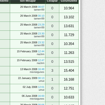
endirme
Son Mesajlar
Cevaplar
Görüntüleme
26 March 2008
00:07
0
10.964
tamerr89
26 March 2008
00:10
0
13.102
tamerr89
25 March 2008
23:29
0
13.631
tamerr89
25 March 2008
23:30
0
11.729
tamerr89
25 March 2008
23:32
0
10.354
tamerr89
15 February 2008
12:44
0
11.263
nazlım
15 February 2008
12:47
0
13.515
nazlım
13 March 2008
16:48
3
15.404
mevlutgunes
22 January 2009
00:13
1
16.168
umut
02 July 2008
12:01
0
12.751
umut
06 June 2008
16:00
0
10.633
mevlutgunes
26 March 2008
00:06