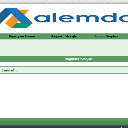
Papatyam Forum
Bugünkü Mesajlar
Forum Grupları
Bugünkü Mesajlar
 Zamanıdır...