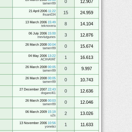
0
12.907
tamerr89
21 April 2006
11:22
15
24.959
ihsan034
13 March 2006
15:49
8
14.104
teknovera
06 July 2006
15:00
3
12.876
mevlutgunes
26 March 2008
00:04
0
15.674
tamerr89
04 May 2006
13:22
1
16.613
ACIHAYAT
26 March 2008
00:05
0
9.997
tamerr89
26 March 2008
00:05
0
10.743
tamerr89
27 December 2007
22:43
0
12.636
doganci61
26 March 2008
00:03
0
12.046
tamerr89
06 March 2009
15:19
2
13.026
u2s
13 November 2006
10:56
1
11.633
yonetici