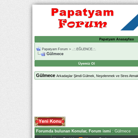
Papatyam Anasayfası
Papatyam Forum
>
..::.EĞLENCE.::.
Gülmece
Üyemiz Ol
Gülmece
Arkadaşlar Şimdi Gülmek, Neşelenmek ve Stres Atmak
Forumda bulunan Konular, Forum ismi
: Gülmece