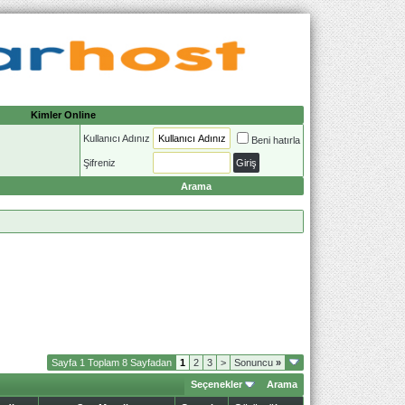
Kimler Online
Kullanıcı Adınız
Beni hatırla
Şifreniz
Arama
Sayfa 1 Toplam 8 Sayfadan
1
2
3
>
Sonuncu
»
Seçenekler
Arama