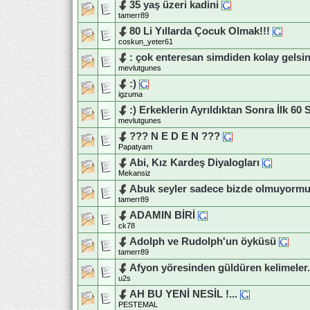
35 yaş üzeri kadini
tamerr89
80 Li Yıllarda Çocuk Olmak!!!
coskun_yeter61
: çok enteresan simdiden kolay gelsi
mevlutgunes
:)
igzuma
:) Erkeklerin Ayrıldıktan Sonra İlk 60 
mevlutgunes
??? N E D E N ???
Papatyam
Abi, Kız Kardeş Diyalogları
Mekansiz
Abuk seyler sadece bizde olmuyormu
tamerr89
ADAMIN BİRİ
ck78
Adolph ve Rudolph'un öyküsü
tamerr89
Afyon yöresinden güldüren kelimeler.
u2s
AH BU YENİ NESİL !...
PESTEMAL