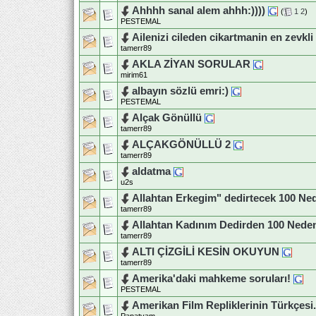
Ahhhh sanal alem ahhh:))))
(
1
2
)
PESTEMAL
Ailenizi cileden cikartmanin en zevkli
tamerr89
AKLA ZİYAN SORULAR
mirim61
albayın sözlü emri:)
PESTEMAL
Alçak Gönüllü
tamerr89
ALÇAKGÖNÜLLÜ 2
tamerr89
aldatma
u2s
Allahtan Erkegim" dedirtecek 100 N
tamerr89
Allahtan Kadınım Dedirden 100 Ned
tamerr89
ALTI ÇİZGİLİ KESİN OKUYUN
tamerr89
Amerika'daki mahkeme soruları!
PESTEMAL
Amerikan Film Repliklerinin Türkçesi.