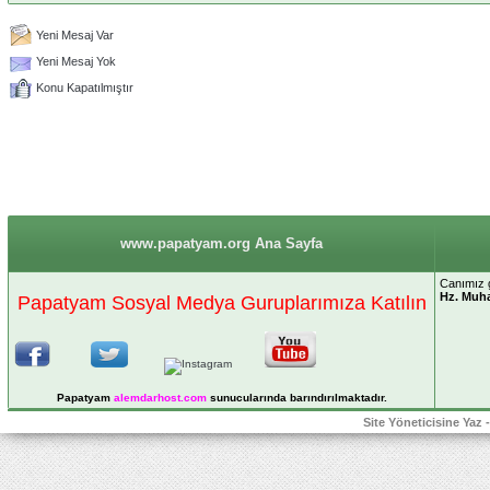
Yeni Mesaj Var
Yeni Mesaj Yok
Konu Kapatılmıştır
www.papatyam.org Ana Sayfa
Canımız g
Hz. Mu
Papatyam Sosyal Medya Guruplarımıza Katılın
Papatyam
alemdarhost
.com
sunucularında barındırılmaktadır.
Site Yöneticisine Yaz