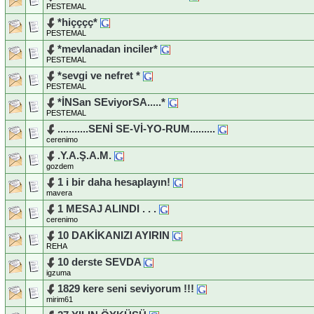
PESTEMAL
*hiçççç*
PESTEMAL
*mevlanadan inciler*
PESTEMAL
*sevgi ve nefret *
PESTEMAL
*İNSan SEviyorSA.....*
PESTEMAL
...........SENİ SE-Vİ-YO-RUM.........
cerenimo
.Y.A.Ş.A.M.
gozdem
1 i bir daha hesaplayın!
mavera
1 MESAJ ALINDI . . .
cerenimo
10 DAKİKANIZI AYIRIN
REHA
10 derste SEVDA
igzuma
1829 kere seni seviyorum !!!
mirim61