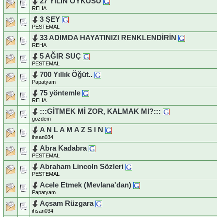
27 YILIN ÖYKÜSÜ
REHA
3 ŞEY
PESTEMAL
33 ADIMDA HAYATINIZI RENKLENDİRİN
REHA
5 AĞIR SUÇ
PESTEMAL
700 Yıllık Öğüt..
Papatyam
75 yöntemle
REHA
:::GİTMEK Mİ ZOR, KALMAK MI?:::
gozdem
A N L A M A Z S I N
ihsan034
Abra Kadabra
PESTEMAL
Abraham Lincoln Sözleri
PESTEMAL
Acele Etmek (Mevlana'dan)
Papatyam
Açsam Rüzgara
ihsan034