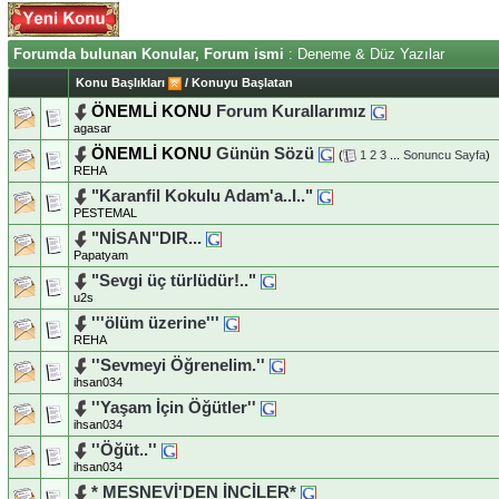
Forumda bulunan Konular, Forum ismi
: Deneme & Düz Yazılar
Konu Başlıkları
/
Konuyu Başlatan
ÖNEMLİ KONU
Forum Kurallarımız
agasar
ÖNEMLİ KONU
Günün Sözü
(
1
2
3
...
Sonuncu Sayfa
)
REHA
"Karanfil Kokulu Adam'a..I.."
PESTEMAL
"NİSAN"DIR...
Papatyam
"Sevgi üç türlüdür!.."
u2s
'''ölüm üzerine'''
REHA
''Sevmeyi Öğrenelim.''
ihsan034
''Yaşam İçin Öğütler''
ihsan034
''Öğüt..''
ihsan034
* MESNEVİ'DEN İNCİLER*