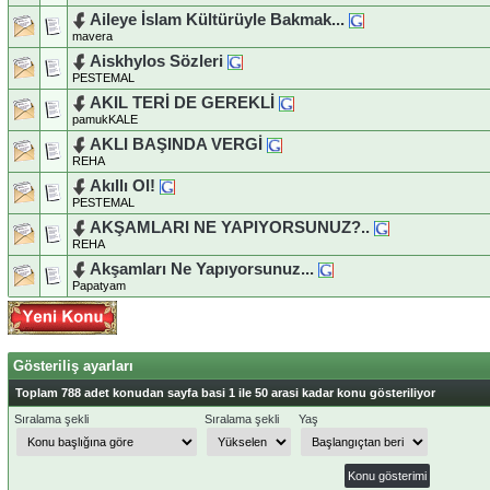
Aileye İslam Kültürüyle Bakmak...
mavera
Aiskhylos Sözleri
PESTEMAL
AKIL TERİ DE GEREKLİ
pamukKALE
AKLI BAŞINDA VERGİ
REHA
Akıllı Ol!
PESTEMAL
AKŞAMLARI NE YAPIYORSUNUZ?..
REHA
Akşamları Ne Yapıyorsunuz...
Papatyam
Gösteriliş ayarları
Toplam 788 adet konudan sayfa basi 1 ile 50 arasi kadar konu gösteriliyor
Sıralama şekli
Sıralama şekli
Yaş