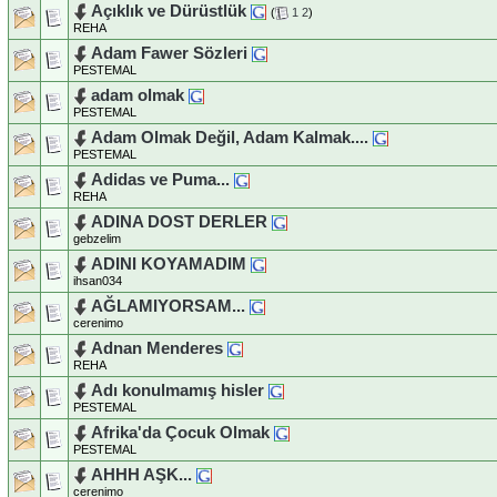
Açıklık ve Dürüstlük
(
1
2
)
REHA
Adam Fawer Sözleri
PESTEMAL
adam olmak
PESTEMAL
Adam Olmak Değil, Adam Kalmak....
PESTEMAL
Adidas ve Puma...
REHA
ADINA DOST DERLER
gebzelim
ADINI KOYAMADIM
ihsan034
AĞLAMIYORSAM...
cerenimo
Adnan Menderes
REHA
Adı konulmamış hisler
PESTEMAL
Afrika'da Çocuk Olmak
PESTEMAL
AHHH AŞK...
cerenimo