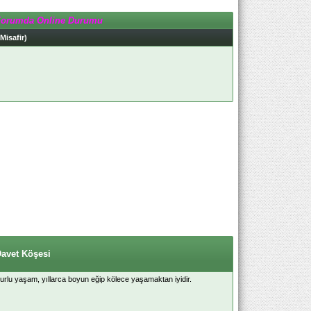
Forumda Online Durumu
 Misafir)
Davet Köşesi
 onurlu yaşam, yıllarca boyun eğip kölece yaşamaktan iyidir.