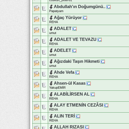
coskun_yeter61
Abdullah'ın Doğumgünü..
Papatyam
Ağaç Yürüyor
REHA
ADALET
umut
ADALET VE TEVAZU
REHA
ADELET
umut
Ağızdaki Taşın Hikmeti
umut
Ahde Vefa
REHA
Ahsen-ül Kasas
YakupEMİR
ALABİLİRSEN AL
REHA
ALAY ETMENİN CEZÂSI
REHA
ALIN TERİ
REHA
ALLAH RIZASI