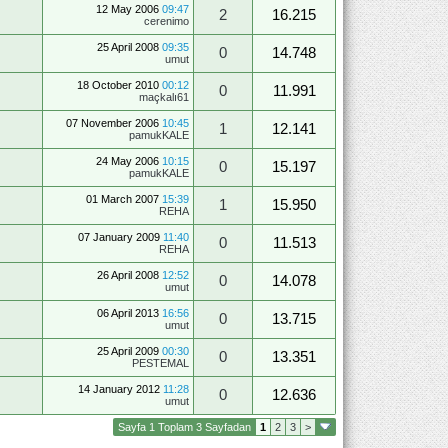
12 May 2006
09:47
2
16.215
cerenimo
25 April 2008
09:35
0
14.748
umut
18 October 2010
00:12
0
11.991
maçkalı61
07 November 2006
10:45
1
12.141
pamukKALE
24 May 2006
10:15
0
15.197
pamukKALE
01 March 2007
15:39
1
15.950
REHA
07 January 2009
11:40
0
11.513
REHA
26 April 2008
12:52
0
14.078
umut
06 April 2013
16:56
0
13.715
umut
25 April 2009
00:30
0
13.351
PESTEMAL
14 January 2012
11:28
0
12.636
umut
Sayfa 1 Toplam 3 Sayfadan
1
2
3
>