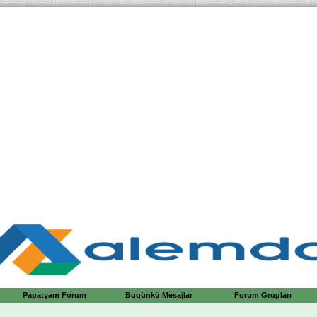
Papatyam Forum
Bugünkü Mesajlar
Forum Grupları