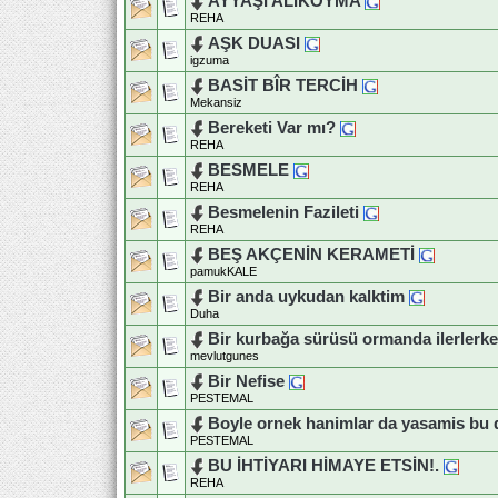
AYYAŞI ALIKOYMA
REHA
AŞK DUASI
igzuma
BASİT BÎR TERCİH
Mekansiz
Bereketi Var mı?
REHA
BESMELE
REHA
Besmelenin Fazileti
REHA
BEŞ AKÇENİN KERAMETİ
pamukKALE
Bir anda uykudan kalktim
Duha
Bir kurbağa sürüsü ormanda ilerlerk
mevlutgunes
Bir Nefise
PESTEMAL
Boyle ornek hanimlar da yasamis bu
PESTEMAL
BU İHTİYARI HİMAYE ETSİN!.
REHA