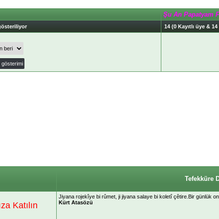
Şu An Papatyam 
österiliyor
14 (0 Kayıtlı üye & 14
Tefekküre 
‎Jiyana rojekîye bi rûmet, ji jiyana salaye bi koletî çêtire.Bir günlük
Kürt Atasözü
a Katılın