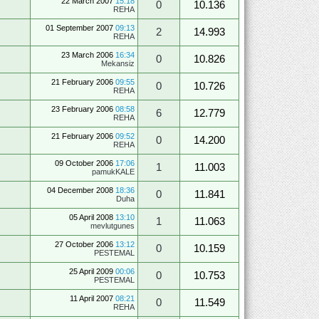
22 March 2007
15:18
0
10.136
REHA
01 September 2007
09:13
2
14.993
REHA
23 March 2006
16:34
0
10.826
Mekansiz
21 February 2006
09:55
0
10.726
REHA
23 February 2006
08:58
6
12.779
REHA
21 February 2006
09:52
0
14.200
REHA
09 October 2006
17:06
1
11.003
pamukKALE
04 December 2008
18:36
0
11.841
Duha
05 April 2008
13:10
1
11.063
mevlutgunes
27 October 2006
13:12
0
10.159
PESTEMAL
25 April 2009
00:06
0
10.753
PESTEMAL
11 April 2007
08:21
0
11.549
REHA