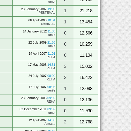
umut
23 February 2007
19:09
1
21.218
PESTEMAL
06 April 2006
10:04
1
13.454
teknovera
14 January 2012
11:38
0
12.566
umut
22 July 2009
21:56
0
10.259
umut
14 April 2007
11:01
0
11.194
REHA
17 May 2006
14:31
3
15.002
REHA
24 July 2007
08:09
2
16.422
REHA
17 July 2007
08:08
1
12.098
serife
23 February 2006
09:02
0
12.136
REHA
02 December 2011
09:32
0
11.930
umut
12 April 2007
14:05
2
12.768
Atmaca