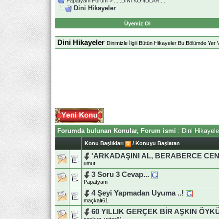
Papatyam Forum
>
..::.DİNİ KONULAR.::.
Dini Hikayeler
Üyemiz Ol
Dini Hikayeler
Dinimizle İlgili Bütün Hikayeler Bu Bölümde Yer V
Forumda bulunan Konular, Forum ismi
: Dini Hikayele
Konu Başlıkları
/
Konuyu Başlatan
'ARKADAŞINI AL, BERABERCE CEN
umut
3 Soru 3 Cevap...
Papatyam
4 Şeyi Yapmadan Uyuma ..!
maçkalı61
60 YILLIK GERÇEK BİR AŞKIN ÖYKÜ