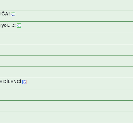
IĞA!
yor....::
E DİLENCİ