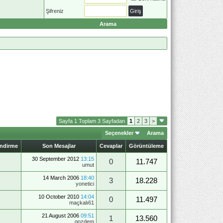
Şifreniz
Arama
Sayfa 1 Toplam 3 Sayfadan
1
2
3
>
Seçenekler
Arama
endirme
Son Mesajlar
Cevaplar
Görüntüleme
30 September 2012
13:15
0
11.747
umut
14 March 2006
18:40
3
18.228
yonetici
10 October 2010
14:04
0
11.497
maçkalı61
21 August 2006
09:51
1
13.560
gozdem