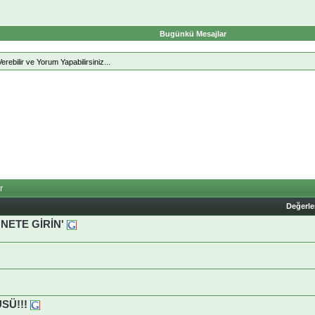
Bugünkü Mesajlar
erebilir ve Yorum Yapabilirsiniz...
r
Değerl
NETE GİRİN'
SÜ!!!