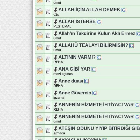
umut
ALLAH İÇİN ALLAH DEMEK
u2s
ALLAH İSTERSE
PESTEMAL
Allah’ın Takdirine Kulun Aklı Ermez
umut
ALLAHÜ TEALAYI BİLİRMİSİN?
umut
ALTININ VARMI?
REHA
ANA GİBİ YAR
mevlutgunes
Anne duası
REHA
Anne Güvercin
igzuma
ANNENİN HİZMETE İHTİYACI VAR
REHA
ANNENİN HİZMETE İHTİYACI VAR
umut
ATEŞİN ODUNU YİYİP BİTİRDİĞİ GİB
Atmaca