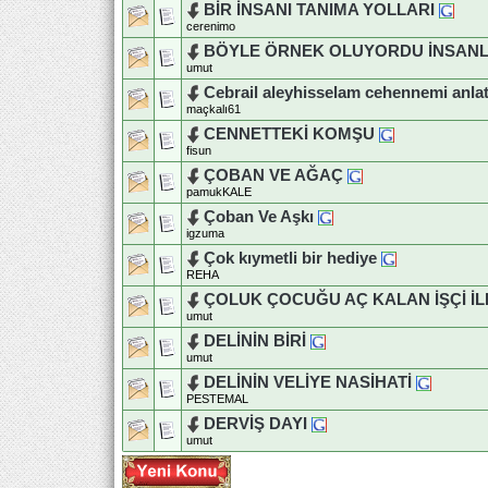
BİR İNSANI TANIMA YOLLARI
cerenimo
BÖYLE ÖRNEK OLUYORDU İNSANL
umut
Cebrail aleyhisselam cehennemi anlatı
maçkalı61
CENNETTEKİ KOMŞU
fisun
ÇOBAN VE AĞAÇ
pamukKALE
Çoban Ve Aşkı
igzuma
Çok kıymetli bir hediye
REHA
ÇOLUK ÇOCUĞU AÇ KALAN İŞÇİ İL
umut
DELİNİN BİRİ
umut
DELİNİN VELİYE NASİHATİ
PESTEMAL
DERVİŞ DAYI
umut