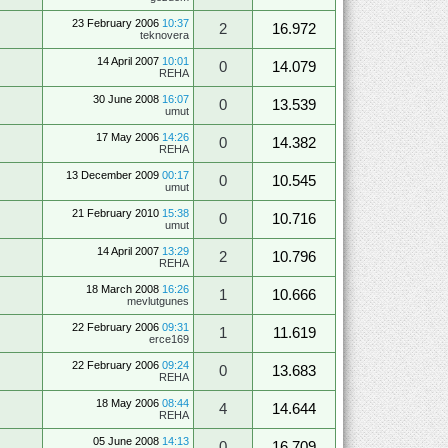
23 February 2006
10:37
2
16.972
teknovera
14 April 2007
10:01
0
14.079
REHA
30 June 2008
16:07
0
13.539
umut
17 May 2006
14:26
0
14.382
REHA
13 December 2009
00:17
0
10.545
umut
21 February 2010
15:38
0
10.716
umut
14 April 2007
13:29
2
10.796
REHA
18 March 2008
16:26
1
10.666
mevlutgunes
22 February 2006
09:31
1
11.619
erce169
22 February 2006
09:24
0
13.683
REHA
18 May 2006
08:44
4
14.644
REHA
05 June 2008
14:13
0
16.709