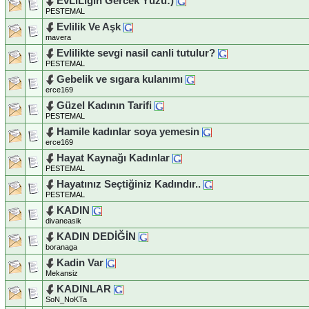
EvLiLigin Gercek Yüzü:)
PESTEMAL
Evlilik Ve Aşk
mavera
Evlilikte sevgi nasil canli tutulur?
PESTEMAL
Gebelik ve sıgara kulanımı
erce169
Güzel Kadının Tarifi
PESTEMAL
Hamile kadınlar soya yemesin
erce169
Hayat Kaynağı Kadınlar
PESTEMAL
Hayatınız Seçtiğiniz Kadındır..
PESTEMAL
KADIN
divaneasik
KADIN DEDİĞİN
boranaga
Kadin Var
Mekansiz
KADINLAR
SoN_NoKTa