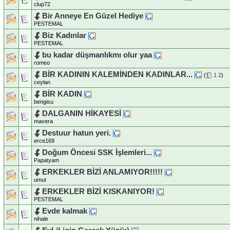
clup72
Bir Anneye En Güzel Hediye
PESTEMAL
Biz Kadınlar
PESTEMAL
bu kadar düşmanlıkmı olur yaa
romeo
BİR KADININ KALEMİNDEN KADINLAR...
(
1
2
)
ceylan
BİR KADIN
bengisu
DALGANIN HİKAYESİ
mavera
Destuur hatun yeri.
erce169
Doğum Öncesi SSK İşlemleri...
Papatyam
ERKEKLER BİZİ ANLAMIYOR!!!!!
umut
ERKEKLER BİZİ KISKANIYOR!
PESTEMAL
Evde kalmak
nihale