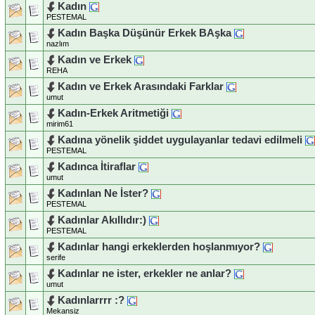
Kadın
PESTEMAL
Kadın Başka Düşünür Erkek BAşka
nazlım
Kadın ve Erkek
REHA
Kadın ve Erkek Arasındaki Farklar
umut
Kadın-Erkek Aritmetiği
mirim61
Kadına yönelik şiddet uygulayanlar tedavi edilmeli
PESTEMAL
Kadınca İtiraflar
umut
Kadınlan Ne İster?
PESTEMAL
Kadınlar Akıllıdır:)
PESTEMAL
Kadınlar hangi erkeklerden hoşlanmıyor?
serife
Kadınlar ne ister, erkekler ne anlar?
umut
Kadınlarrrr :?
Mekansiz