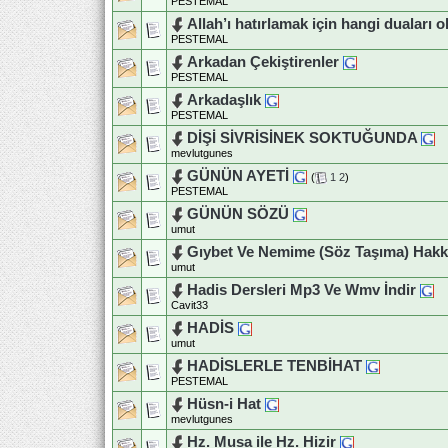
PESTEMAL
Allah’ı hatırlamak için hangi duaları
PESTEMAL
Arkadan Çekiştirenler
PESTEMAL
Arkadaşlık
PESTEMAL
DİŞİ SİVRİSİNEK SOKTUĞUNDA
mevlutgunes
GÜNÜN AYETİ
(
1
2
)
PESTEMAL
GÜNÜN SÖZÜ
umut
Gıybet Ve Nemime (Söz Taşıma) Hak
umut
Hadis Dersleri Mp3 Ve Wmv İndir
Cavit33
HADİS
umut
HADİSLERLE TENBİHAT
PESTEMAL
Hüsn-i Hat
mevlutgunes
Hz. Musa ile Hz. Hizir