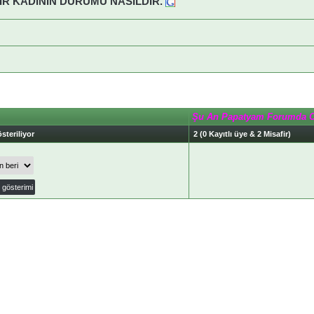
İR KADININ DURUMU NASILDIR.
Şu An Papatyam Forumda 
steriliyor
2 (0 Kayıtlı üye & 2 Misafir)