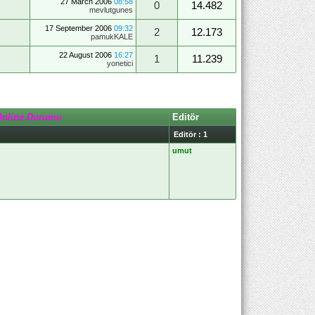
27 March 2006
08:58
0
14.482
mevlutgunes
17 September 2006
09:32
2
12.173
pamukKALE
22 August 2006
16:27
1
11.239
yonetici
Online Durumu
Editör
Editör : 1
umut