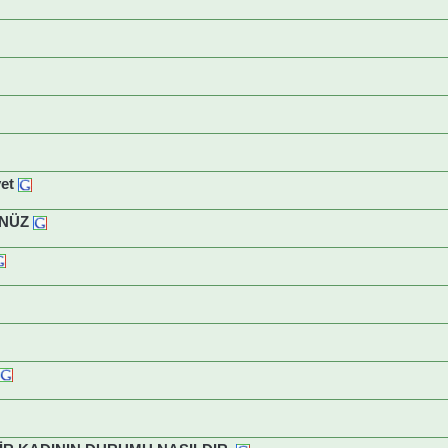
et
ÜNÜZ