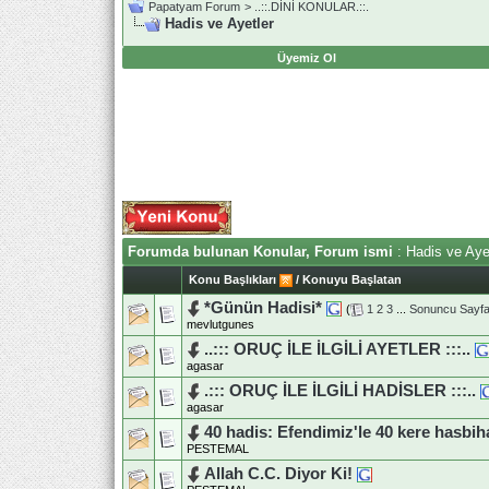
Papatyam Forum
>
..::.DİNİ KONULAR.::.
Hadis ve Ayetler
Üyemiz Ol
Forumda bulunan Konular, Forum ismi
: Hadis ve Aye
Konu Başlıkları
/
Konuyu Başlatan
*Günün Hadisi*
(
1
2
3
...
Sonuncu Sayf
mevlutgunes
..::: ORUÇ İLE İLGİLİ AYETLER :::..
agasar
.::: ORUÇ İLE İLGİLİ HADİSLER :::..
agasar
40 hadis: Efendimiz'le 40 kere hasbiha
PESTEMAL
Allah C.C. Diyor Ki!