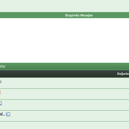
Bugünkü Mesajlar
tler
Değerl
a
)
l..