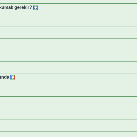
 okumak gerekir?
kında