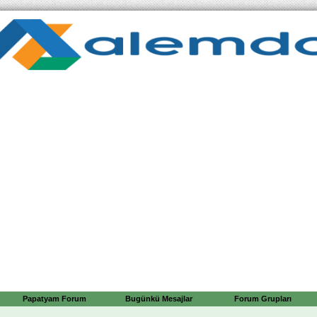
Papatyam Forum
Bugünkü Mesajlar
Forum Grupları