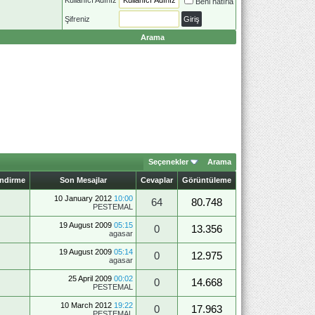
Beni hatırla
Şifreniz
Arama
Seçenekler
Arama
endirme
Son Mesajlar
Cevaplar
Görüntüleme
10 January 2012
10:00
64
80.748
PESTEMAL
19 August 2009
05:15
0
13.356
agasar
19 August 2009
05:14
0
12.975
agasar
25 April 2009
00:02
0
14.668
PESTEMAL
10 March 2012
19:22
0
17.963
PESTEMAL