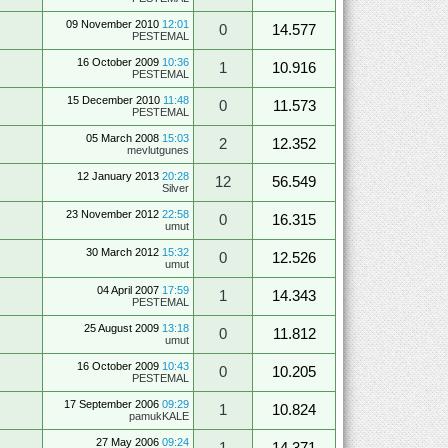
09 November 2010
12:01
0
14.577
PESTEMAL
16 October 2009
10:36
1
10.916
PESTEMAL
15 December 2010
11:48
0
11.573
PESTEMAL
05 March 2008
15:03
2
12.352
mevlutgunes
12 January 2013
20:28
12
56.549
Silver
23 November 2012
22:58
0
16.315
umut
30 March 2012
15:32
0
12.526
umut
04 April 2007
17:59
1
14.343
PESTEMAL
25 August 2009
13:18
0
11.812
umut
16 October 2009
10:43
0
10.205
PESTEMAL
17 September 2006
09:29
1
10.824
pamukKALE
27 May 2006
09:24
1
14.371