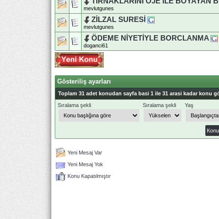
TIRNAKLARINI OJE İLE BOYAYAN B
mevlutgunes
ZİLZAL SURESİ
mevlutgunes
ÖDEME NİYETİYLE BORCLANMA
doganci61
Gösteriliş ayarları
Toplam 31 adet konudan sayfa basi 1 ile 31 arasi kadar konu gö
Sıralama şekli
Sıralama şekli
Yaş
Yeni Mesaj Var
Yeni Mesaj Yok
Konu Kapatılmıştır