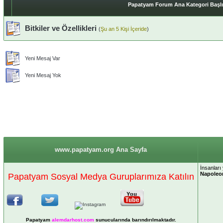
Papatyam Forum Ana Kategori Başlık
Bitkiler ve Özellikleri
(
Şu an 5 Kişi İçeride
)
Yeni Mesaj Var
Yeni Mesaj Yok
www.papatyam.org Ana Sayfa
İnsanları
Napoleo
Papatyam Sosyal Medya Guruplarımıza Katılın
Papatyam
alemdarhost
.com
sunucularında barındırılmaktadır.