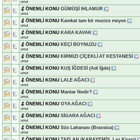
umut
ÖNEMLİ KONU
GÜMÜŞİ IHLAMUR
umut
ÖNEMLİ KONU
Kamkat tam bir mucize meyve
umut
ÖNEMLİ KONU
KARA KAVAK
umut
ÖNEMLİ KONU
KEÇİ BOYNUZU
umut
ÖNEMLİ KONU
KIRMIZI ÇİÇEKLİ AT KESTANESİ
umut
ÖNEMLİ KONU
KUŞ İĞDESİ (Adi İğde)
umut
ÖNEMLİ KONU
LALE AĞACI
umut
ÖNEMLİ KONU
Mantar Nedir?
umut
ÖNEMLİ KONU
OYA AĞACI
umut
ÖNEMLİ KONU
SİGARA AĞACI
umut
ÖNEMLİ KONU
Süs Lahanası (Brassica)
umut
ÖNEMLİ KONU
TAFLAN (KARAYEMİŞ, Laz Kirazı)