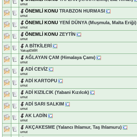
umut
ÖNEMLİ KONU
TRABZON HURMASI
umut
ÖNEMLİ KONU
YENİ DÜNYA (Muşmula, Malta Eriği)
umut
ÖNEMLİ KONU
ZEYTİN
umut
A BİTKİLERİ
YakupEMİR
AĞLAYAN ÇAM (Himalaya Çamı)
umut
ADİ CEVİZ
umut
ADİ KARTOPU
umut
ADİ KIZILCIK (Yabani Kızılcık)
umut
ADİ SARI SALKIM
umut
AK LADİN
umut
AKÇAKESME (Yalancı Ihlamur, Taş Ihlamuru)
umut