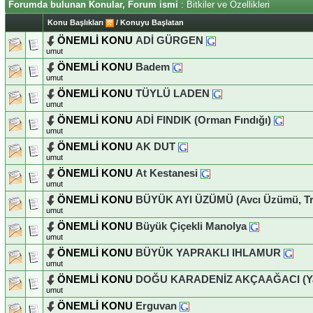
Forumda bulunan Konular, Forum ismi
: Bitkiler ve Özellikleri
Konu Başlıkları
/
Konuyu Başlatan
ÖNEMLİ KONU
ADİ GÜRGEN
umut
ÖNEMLİ KONU
Badem
umut
ÖNEMLİ KONU
TÜYLÜ LADEN
umut
ÖNEMLİ KONU
ADİ FINDIK (Orman Fındığı)
umut
ÖNEMLİ KONU
AK DUT
umut
ÖNEMLİ KONU
At Kestanesi
umut
ÖNEMLİ KONU
BÜYÜK AYI ÜZÜMÜ (Avcı Üzümü, Tr
umut
ÖNEMLİ KONU
Büyük Çiçekli Manolya
umut
ÖNEMLİ KONU
BÜYÜK YAPRAKLI IHLAMUR
umut
ÖNEMLİ KONU
DOĞU KARADENİZ AKÇAAĞACI (Yara
umut
ÖNEMLİ KONU
Erguvan