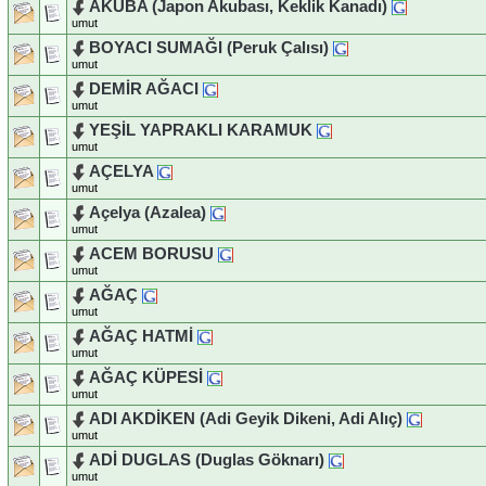
AKUBA (Japon Akubası, Keklik Kanadı)
umut
BOYACI SUMAĞI (Peruk Çalısı)
umut
DEMİR AĞACI
umut
YEŞİL YAPRAKLI KARAMUK
umut
AÇELYA
umut
Açelya (Azalea)
umut
ACEM BORUSU
umut
AĞAÇ
umut
AĞAÇ HATMİ
umut
AĞAÇ KÜPESİ
umut
ADI AKDİKEN (Adi Geyik Dikeni, Adi Alıç)
umut
ADİ DUGLAS (Duglas Göknarı)
umut