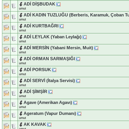
ADİ DİŞBUDAK
umut
ADİ KADIN TUZLUĞU (Berberis, Karamuk, Çoban Tu
umut
ADİ KURTBAĞRI
umut
ADİ LEYLAK (Yaban Leylağı)
umut
ADİ MERSİN (Yabani Mersin, Muit)
umut
ADİ ORMAN SARMAŞIĞI
umut
ADİ PORSUK
umut
ADİ SERVİ (İtalya Servisi)
umut
ADİ ŞİMŞİR
umut
Agave (Amerikan Agavı)
umut
Ageratum (Vapur Dumanı)
umut
AK KAVAK
umut