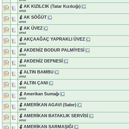
AK KIZILCIK (Tatar Kızılcığı)
umut
AK SÖĞÜT
umut
AK ÜVEZ
umut
AKÇAAĞAÇ YAPRAKLI ÜVEZ
umut
AKDENİZ BODUR PALMİYESİ
umut
AKDENİZ DEFNESİ
umut
ALTIN BAMBU
umut
ALTIN ÇANI
umut
Amerikan Sumağı
umut
AMERİKAN AGAVI (Sabır)
umut
AMERİKAN BATAKLIK SERVİSİ
umut
AMERİKAN SARMAŞIĞI