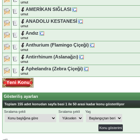
umut
AMERİKAN SIĞLASI
umut
ANADOLU KESTANESİ
umut
Andız
umut
Anthurium (Flamingo Çiçeği)
umut
Antirrhinum (Aslanağzı)
umut
Aphelandra (Zebra Çiçeği)
umut
Gösteriliş ayarları
Toplam 155 adet konudan sayfa basi 1 ile 50 arasi kadar konu gösteriliyor
Sıralama şekli
Sıralama şekli
Yaş