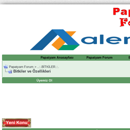
Papatyam Anasayfası
Papatyam Forum
Papatyam Forum
>
..::.BİTKİLER.::.
Bitkiler ve Özellikleri
Üyemiz Ol