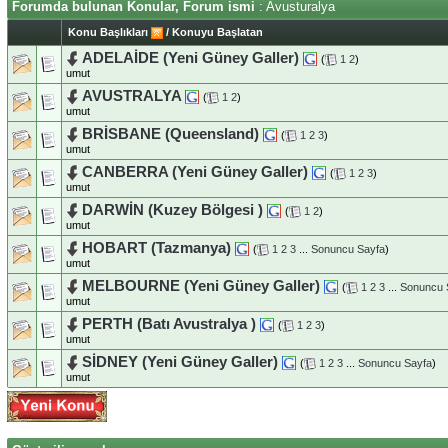
Forumda bulunan Konular, Forum ismi
: Avusturalya
Konu Başlıkları
/
Konuyu Başlatan
ADELAİDE (Yeni Güney Galler)
(
1
2
)
umut
AVUSTRALYA
(
1
2
)
umut
BRİSBANE (Queensland)
(
1
2
3
)
umut
CANBERRA (Yeni Güney Galler)
(
1
2
3
)
umut
DARWİN (Kuzey Bölgesi )
(
1
2
)
umut
HOBART (Tazmanya)
(
1
2
3
...
Sonuncu Sayfa
)
umut
MELBOURNE (Yeni Güney Galler)
(
1
2
3
...
Sonuncu 
umut
PERTH (Batı Avustralya )
(
1
2
3
)
umut
SİDNEY (Yeni Güney Galler)
(
1
2
3
...
Sonuncu Sayfa
)
umut