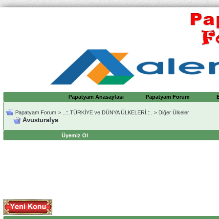
Papatyam Anasayfası
Papatyam Forum
Papatyam Forum
>
..::.TÜRKİYE ve DÜNYA ÜLKELERİ.::.
>
Diğer Ülkeler
Avusturalya
Üyemiz Ol