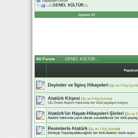
Papatyam Forum
..::.GENEL KÜLTÜR.::.
Üyemiz Ol
Alt Forum
: ..::.GENEL KÜLTÜR.::.
Papatyam
Deyimler ve İlginç Hikayeleri
(
Şu an 5 Kişi İçeri
Atatürk Köşesi
(
Şu an 8 Kişi İçeride
)
Ulu Önder Atatürk hakkında her türlü paylaşım köşesi
Atatürk'ün Hayatı-Hikayeleri-Şiirleri
(
Şu an 5 
Atatürk hakkında yazılı olarak sunulabilecek her türlü payla
Resimlerle Atatürk
(
Şu an 2 Kişi İçeride
)
Derleyip Toparlayabileceğimiz her türlü Atatürk resim arşivi