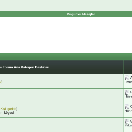
Bugünkü Mesajlar
 Forum Ana Kategori Başlıkları
A
de
)
umut
O
Hüse
O
Kişi İçeride
)
Hüse
şım köşesi.
Yak