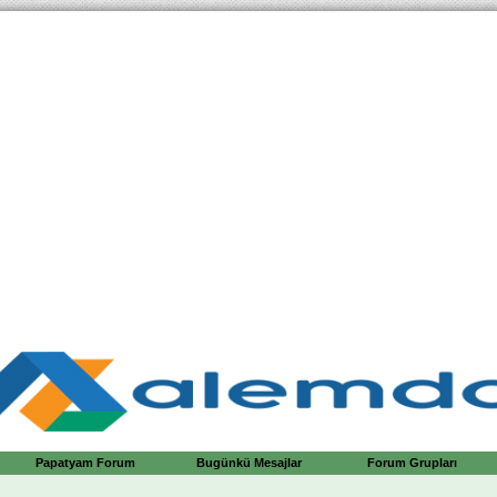
Papatyam Forum
Bugünkü Mesajlar
Forum Grupları