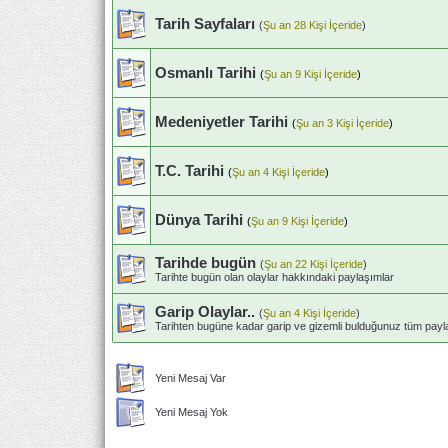
Tarih Sayfaları
(
Şu an 28 Kişi İçeride
)
Osmanlı Tarihi
(
Şu an 9 Kişi İçeride
)
Medeniyetler Tarihi
(
Şu an 3 Kişi İçeride
)
T.C. Tarihi
(
Şu an 4 Kişi İçeride
)
Dünya Tarihi
(
Şu an 9 Kişi İçeride
)
Tarihde bugün
(
Şu an 22 Kişi İçeride
)
Tarihte bugün olan olaylar hakkındaki paylaşımlar
Garip Olaylar..
(
Şu an 4 Kişi İçeride
)
Tarihten bugüne kadar garip ve gizemli bulduğunuz tüm payla
Yeni Mesaj Var
Yeni Mesaj Yok