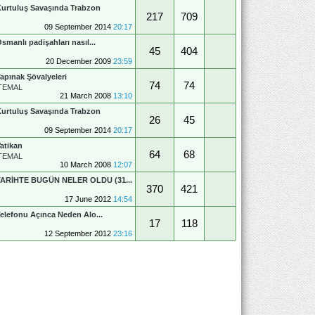
urtuluş Savaşında Trabzon
217
709
09 September 2014
20:17
smanlı padişahları nasıl...
45
404
20 December 2009
23:59
apınak Şövalyeleri
74
74
TEMAL
21 March 2008
13:10
urtuluş Savaşında Trabzon
26
45
09 September 2014
20:17
atikan
64
68
TEMAL
10 March 2008
12:07
TARİHTE BUGÜN NELER OLDU (31...
370
421
17 June 2012
14:54
elefonu Açınca Neden Alo...
17
118
12 September 2012
23:16