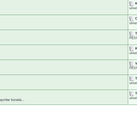
K
umut
O
umut
T
PES
K
umut
V
PES
umut
T
umut
şımlar burada...