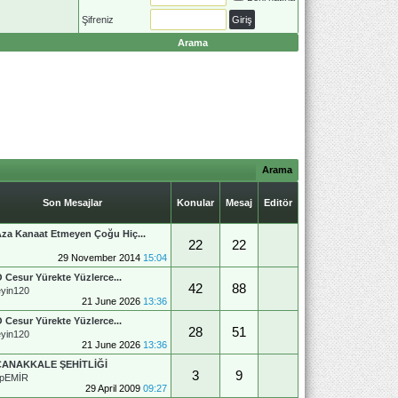
Şifreniz
Arama
Arama
Son Mesajlar
Konular
Mesaj
Editör
za Kanaat Etmeyen Çoğu Hiç...
22
22
29 November 2014
15:04
 Cesur Yürekte Yüzlerce...
42
88
yin120
21 June 2026
13:36
 Cesur Yürekte Yüzlerce...
28
51
yin120
21 June 2026
13:36
ÇANAKKALE ŞEHİTLİĞİ
3
9
upEMİR
29 April 2009
09:27