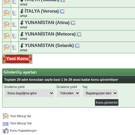
umut
İTALYA (Verona)
umut
YUNANİSTAN (Atina)
umut
YUNANİSTAN (Meteora)
umut
YUNANİSTAN (Selanik)
umut
Gösteriliş ayarları
Toplam 29 adet konudan sayfa basi 1 ile 29 arasi kadar konu gösteriliyor
Sıralama şekli
Sıralama şekli
Yaş
Yeni Mesaj Var
Yeni Mesaj Yok
Konu Kapatılmıştır