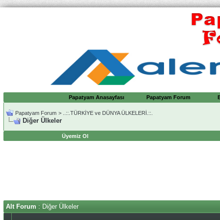
Papatyam Anasayfası
Papatyam Forum
Papatyam Forum
>
..::.TÜRKİYE ve DÜNYA ÜLKELERİ.::.
Diğer Ülkeler
Üyemiz Ol
Alt Forum
: Diğer Ülkeler