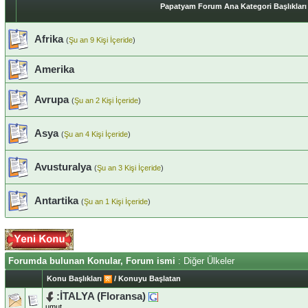
Papatyam Forum Ana Kategori Başlıkları
Afrika
(
Şu an 9 Kişi İçeride
)
Amerika
Avrupa
(
Şu an 2 Kişi İçeride
)
Asya
(
Şu an 4 Kişi İçeride
)
Avusturalya
(
Şu an 3 Kişi İçeride
)
Antartika
(
Şu an 1 Kişi İçeride
)
Forumda bulunan Konular, Forum ismi
: Diğer Ülkeler
Konu Başlıkları
/
Konuyu Başlatan
:İTALYA (Floransa)
umut