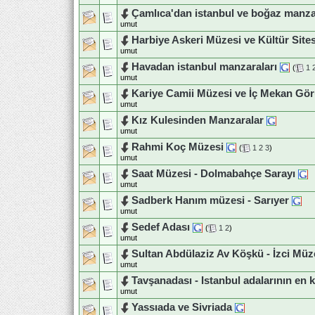
Çamlıca'dan istanbul ve boğaz manza
umut
Harbiye Askeri Müzesi ve Kültür Site
umut
Havadan istanbul manzaraları
(
1
umut
Kariye Camii Müzesi ve İç Mekan G
umut
Kız Kulesinden Manzaralar
umut
Rahmi Koç Müzesi
(
1
2
3
)
umut
Saat Müzesi - Dolmabahçe Sarayı
umut
Sadberk Hanım müzesi - Sarıyer
umut
Sedef Adası
(
1
2
)
umut
Sultan Abdülaziz Av Köşkü - İzci Müze
umut
Tavşanadası - Istanbul adalarının en
umut
Yassıada ve Sivriada