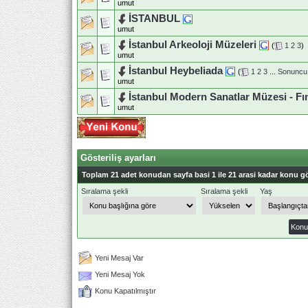
umut
İSTANBUL
umut
İstanbul Arkeoloji Müzeleri
(
1
2
3
)
umut
İstanbul Heybeliada
(
1
2
3
...
Sonuncu
umut
İstanbul Modern Sanatlar Müzesi - Fın
umut
Gösteriliş ayarları
Toplam 21 adet konudan sayfa basi 1 ile 21 arasi kadar konu gö
Sıralama şekli
Sıralama şekli
Yaş
Yeni Mesaj Var
Yeni Mesaj Yok
Konu Kapatılmıştır