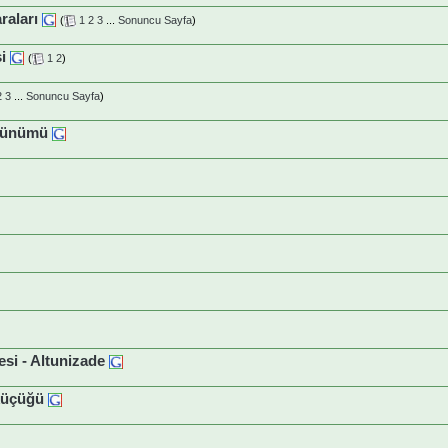
raları
(
1
2
3
...
Sonuncu Sayfa
)
si
(
1
2
)
2
3
...
Sonuncu Sayfa
)
örünümü
si - Altunizade
 küçüğü