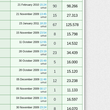
21 February 2010
15:24
90
98.266
umut
21 November 2009
13:45
15
27.313
umut
23 January 2011
18:20
67
125.578
umut
15 November 2009
23:54
8
15.798
umut
11 October 2009
12:55
0
14.532
umut
28 October 2009
23:19
23
34.439
umut
30 October 2009
15:49
5
16.000
umut
28 October 2009
16:44
1
15.120
umut
05 December 2009
11:46
12
23.238
umut
05 November 2009
00:17
1
11.133
umut
04 December 2009
22:36
0
16.597
umut
30 November 2009
23:24
8
14.070