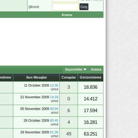
Şifreniz
Arama
Seçenekler
Arama
endirme
Son Mesajlar
Cevaplar
Görüntüleme
11 October 2009
12:36
3
18.836
umut
21 November 2009
14:18
0
14.412
umut
05 November 2009
00:04
6
17.594
umut
26 October 2009
00:45
4
16.281
umut
29 November 2009
01:30
49
63.251
umut