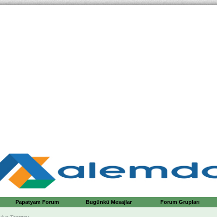
Papatyam Forum
Bugünkü Mesajlar
Forum Grupları