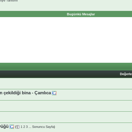
kiye Tanıtımı
Bugünkü Mesajlar
Değerl
n çekildiği bina - Çamlıca
yüğü
(
1
2
3
...
Sonuncu Sayfa
)