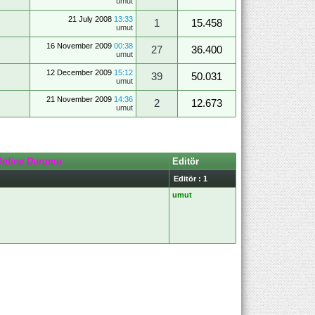
umut
21 July 2008
13:33
1
15.458
umut
16 November 2009
00:38
27
36.400
umut
12 December 2009
15:12
39
50.031
umut
21 November 2009
14:36
2
12.673
umut
Online Durumu
Editör
Editör : 1
umut