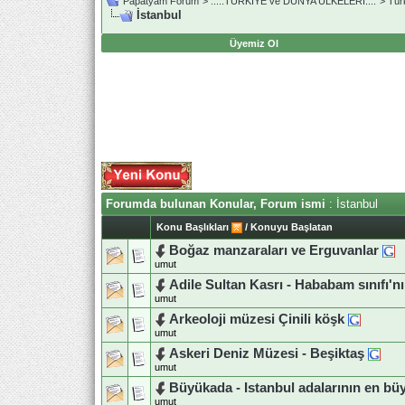
Papatyam Forum
>
..::.TÜRKİYE ve DÜNYA ÜLKELERİ.::.
>
Tür
İstanbul
Üyemiz Ol
Forumda bulunan Konular, Forum ismi
: İstanbul
Konu Başlıkları
/
Konuyu Başlatan
Boğaz manzaraları ve Erguvanlar
umut
Adile Sultan Kasrı - Hababam sınıfı'nı
umut
Arkeoloji müzesi Çinili köşk
umut
Askeri Deniz Müzesi - Beşiktaş
umut
Büyükada - Istanbul adalarının en bü
umut