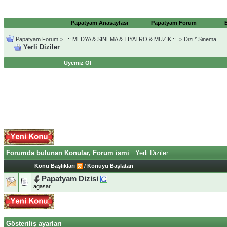
Papatyam Anasayfası
Papatyam Forum
Papatyam Forum
>
..::.MEDYA & SİNEMA & TİYATRO & MÜZİK.::.
>
Dizi * Sinema
Yerli Diziler
Üyemiz Ol
Forumda bulunan Konular, Forum ismi
: Yerli Diziler
Konu Başlıkları
/
Konuyu Başlatan
Papatyam Dizisi
agasar
Gösteriliş ayarları