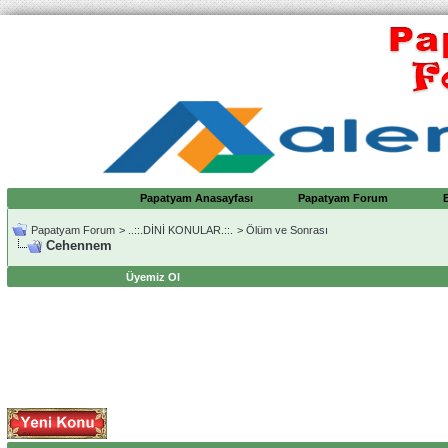
Papatyam Anasayfası
Papatyam Forum
Papatyam Forum
>
..::.DİNİ KONULAR.::.
>
Ölüm ve Sonrası
Cehennem
Üyemiz Ol