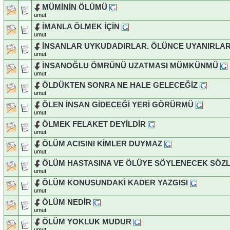
MÜMİNİN ÖLÜMÜ
umut
İMANLA ÖLMEK İÇİN
umut
İNSANLAR UYKUDADIRLAR. ÖLÜNCE UYANIRLA
umut
İNSANOĞLU ÖMRÜNÜ UZATMASI MÜMKÜNMÜ
umut
ÖLDÜKTEN SONRA NE HALE GELECEĞİZ
umut
ÖLEN İNSAN GİDECEĞİ YERİ GÖRÜRMÜ
umut
ÖLMEK FELAKET DEYİLDİR
umut
ÖLÜM ACISINI KİMLER DUYMAZ
umut
ÖLÜM HASTASINA VE ÖLÜYE SÖYLENECEK SÖZ
umut
ÖLÜM KONUSUNDAKİ KADER YAZGISI
umut
ÖLÜM NEDİR
umut
ÖLÜM YOKLUK MUDUR
umut