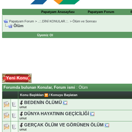
Papatyam Anasayfası
Papatyam Forum
Papatyam Forum
>
..::.DİNİ KONULAR.::.
>
Ölüm ve Sonrası
Ölüm
Üyemiz Ol
Forumda bulunan Konular, Forum ismi
: Ölüm
Konu Başlıkları
/
Konuyu Başlatan
BEDENİN ÖLÜMÜ
umut
DÜNYA HAYATININ GEÇİCİLİĞİ
umut
GERÇAK ÖLÜM VE GÖRÜNEN ÖLÜM
umut