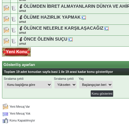
ÖLÜMDEN İBRET ALMAYANLARIN DÜNYA VE AHİ
umut
ÖLÜME HAZIRLIK YAPMAK
umut
ÖLÜNCE NELERLE KARŞILAŞACAĞIZ
umut
ÖNCE ÖLENİN SUÇU
umut
Gösteriliş ayarları
Toplam 19 adet konudan sayfa basi 1 ile 19 arasi kadar konu gösteriliyor
Sıralama şekli
Sıralama şekli
Yaş
Yeni Mesaj Var
Yeni Mesaj Yok
Konu Kapatılmıştır