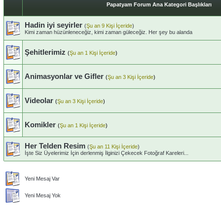
Papatyam Forum Ana Kategori Başlıkları
Hadin iyi seyirler
(
Şu an 9 Kişi İçeride
)
Kimi zaman hüzünleneceğiz, kimi zaman güleceğiz. Her şey bu alanda
Şehitlerimiz
(
Şu an 1 Kişi İçeride
)
Animasyonlar ve Gifler
(
Şu an 3 Kişi İçeride
)
Videolar
(
Şu an 3 Kişi İçeride
)
Komikler
(
Şu an 1 Kişi İçeride
)
Her Telden Resim
(
Şu an 11 Kişi İçeride
)
İşte Siz Üyelerimiz İçin derlenmiş İlginizi Çekecek Fotoğraf Kareleri...
Yeni Mesaj Var
Yeni Mesaj Yok