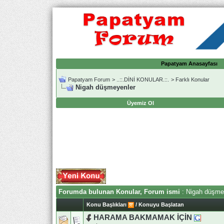
Papatyam Anasayfası
Papatyam Forum
>
..::.DİNİ KONULAR.::.
>
Farklı Konular
Nigah düşmeyenler
Üyemiz Ol
Forumda bulunan Konular, Forum ismi
: Nigah düşme
Konu Başlıkları
/
Konuyu Başlatan
HARAMA BAKMAMAK İÇİN