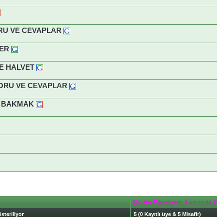
RU VE CEVAPLAR
ER
E HALVET
SORU VE CEVAPLAR
E BAKMAK
Şu An Papatyam Forumda 
steriliyor
5 (0 Kayıtlı üye & 5 Misafir)