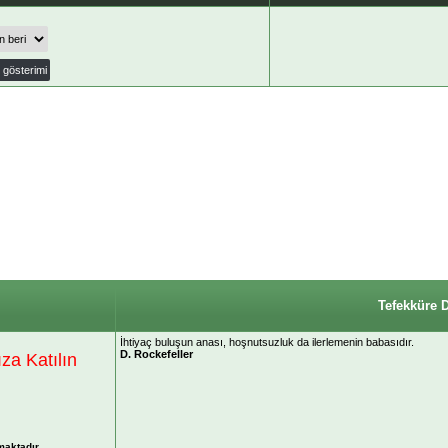
Tefekküre 
İhtiyaç buluşun anası, hoşnutsuzluk da ilerlemenin babasıdır.
D. Rockefeller
a Katılın
maktadır.