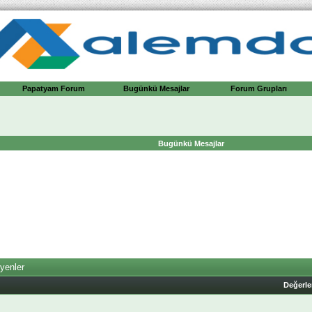
Papatyam Forum
Bugünkü Mesajlar
Forum Grupları
Bugünkü Mesajlar
yenler
Değerl