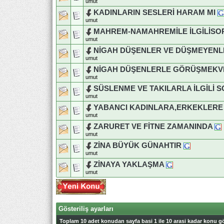
umut
KADINLARIN SESLERİ HARAM MI
umut
MAHREM-NAMAHREMİLE İLGİLİSO
umut
NİGAH DÜŞENLER VE DÜŞMEYENL
umut
NİGAH DÜŞENLERLE GÖRÜŞMEKV
umut
SÜSLENME VE TAKILARLA İLGİLİ 
umut
YABANCI KADINLARA,ERKEKLER
umut
ZARURET VE FİTNE ZAMANINDA
umut
ZİNA BÜYÜK GÜNAHTIR
umut
ZİNAYA YAKLAŞMA
umut
Gösteriliş ayarları
Toplam 10 adet konudan sayfa basi 1 ile 10 arasi kadar konu gö