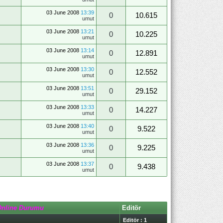
03 June 2008
13:39
0
10.615
umut
03 June 2008
13:21
0
10.225
umut
03 June 2008
13:14
0
12.891
umut
03 June 2008
13:30
0
12.552
umut
03 June 2008
13:51
0
29.152
umut
03 June 2008
13:33
0
14.227
umut
03 June 2008
13:40
0
9.522
umut
03 June 2008
13:36
0
9.225
umut
03 June 2008
13:37
0
9.438
umut
Online Durumu
Editör
Editör : 1