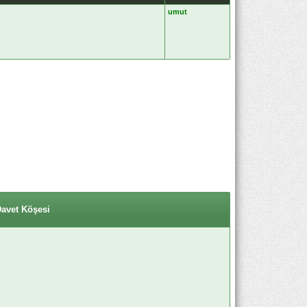
umut
Davet Köşesi