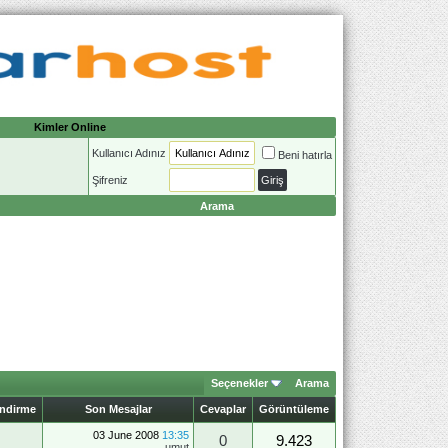
Kimler Online
Kullanıcı Adınız
Beni hatırla
Şifreniz
Arama
Seçenekler
Arama
endirme
Son Mesajlar
Cevaplar
Görüntüleme
03 June 2008
13:35
0
9.423
umut