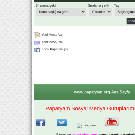
Sıralama şekli
Sıralama şekli
Yaş
Yeni Mesaj Var
Yeni Mesaj Yok
Konu Kapatılmıştır
www.papatyam.org Ana Sayfa
Papatyam Sosyal Medya Guruplarımız
Papatyam
alemdarhost
.com
sunucularında barındırıl