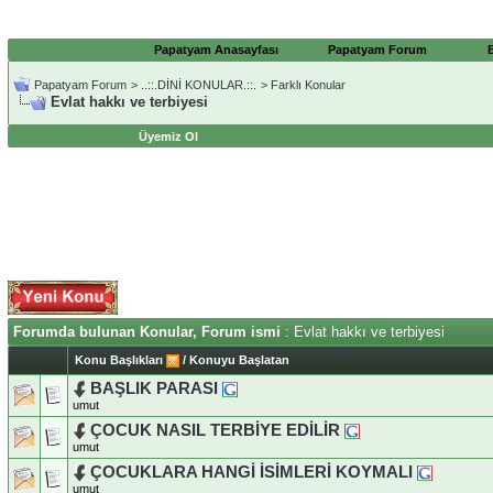
Papatyam Anasayfası
Papatyam Forum
Papatyam Forum
>
..::.DİNİ KONULAR.::.
>
Farklı Konular
Evlat hakkı ve terbiyesi
Üyemiz Ol
Forumda bulunan Konular, Forum ismi
: Evlat hakkı ve terbiyesi
Konu Başlıkları
/
Konuyu Başlatan
BAŞLIK PARASI
umut
ÇOCUK NASIL TERBİYE EDİLİR
umut
ÇOCUKLARA HANGİ İSİMLERİ KOYMALI
umut