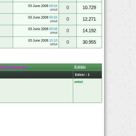
03 June 2008
09:54
0
10.729
umut
03 June 2008
09:55
0
12.271
umut
03 June 2008
09:58
0
14.192
umut
03 June 2008
10:10
0
30.955
umut
Online Durumu
Editör
Editör : 1
umut