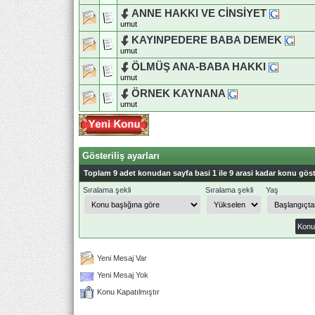
ANNE HAKKI VE CİNSİYET
umut
KAYINPEDERE BABA DEMEK
umut
ÖLMÜŞ ANA-BABA HAKKI
umut
ÖRNEK KAYNANA
umut
Gösteriliş ayarları
Toplam 9 adet konudan sayfa basi 1 ile 9 arasi kadar konu göst
Sıralama şekli
Sıralama şekli
Yaş
Yeni Mesaj Var
Yeni Mesaj Yok
Konu Kapatılmıştır