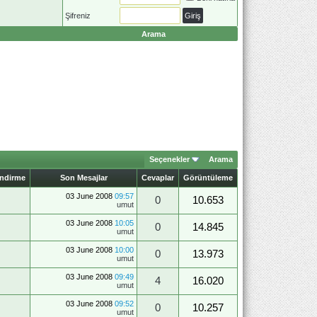
Şifreniz
Arama
Seçenekler
Arama
endirme
Son Mesajlar
Cevaplar
Görüntüleme
03 June 2008
09:57
0
10.653
umut
03 June 2008
10:05
0
14.845
umut
03 June 2008
10:00
0
13.973
umut
03 June 2008
09:49
4
16.020
umut
03 June 2008
09:52
0
10.257
umut