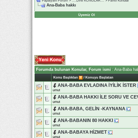
Papatyam Forum
>
..::.DİNİ KONULAR.::.
>
Farklı Konular
Ana-Baba hakkı
Üyemiz Ol
Forumda bulunan Konular, Forum ismi
: Ana-Baba ha
Konu Başlıkları
/
Konuyu Başlatan
ANA-BABA EVLADINA İYİLİK İSTER
umut
ANA-BABA HAKKI İLE SORU VE C
umut
ANA-BABA, GELİN -KAYNANA
umut
ANA-BABANIN 80 HAKKI
umut
ANA-BABAYA HİZMET
umut