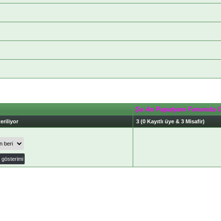
Şu An Papatyam Forumda 
eriliyor
3 (0 Kayıtlı üye & 3 Misafir)