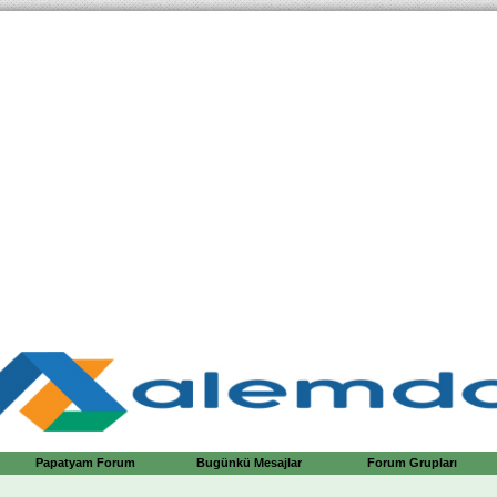
Papatyam Forum
Bugünkü Mesajlar
Forum Grupları