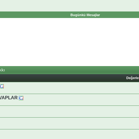
Bugünkü Mesajlar
kkı
Değerl
EVAPLAR