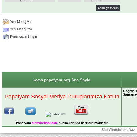
Yeni Mesaj Var
Yeni Mesaj Yok
Konu Kapatılmıştır
www.papatyam.org Ana Sayfa
Geçmişi 
Santana
Papatyam Sosyal Medya Guruplarımıza Katılın
Papatyam
alemdarhost
.com
sunucularında barındırılmaktadır.
Site Yöneticisine Yaz