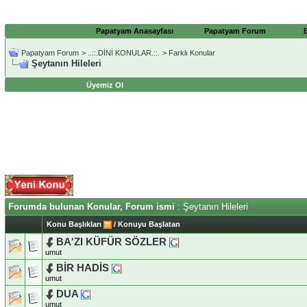
Papatyam Anasayfası
Papatyam Forum
Papatyam Forum
>
..::.DİNİ KONULAR.::.
>
Farklı Konular
Şeytanın Hileleri
Üyemiz Ol
Forumda bulunan Konular, Forum ismi
: Şeytanın Hileleri
Konu Başlıkları
/
Konuyu Başlatan
BA'ZI KÜFÜR SÖZLER
umut
BİR HADİS
umut
DUA
umut