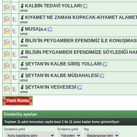
KALBİN TEDAVİ YOLLARI
umut
KIYAMET NE ZAMAN KOPACAK-KIYAMET ALAMET
umut
MUSA(a.s
umut
İBLİS'İN PEYGAMBER EFENDİMİZ İLE KONUŞMAS
umut
İBLİSİN PEYGAMBER EFENDİMİZE SÖYLEDİĞİ H
umut
ŞEYTAN'IN KALBE GİRİŞ YOLLARI
umut
ŞEYTAN'IN KALBE MÜDAHALESİ
umut
ŞEYTAN'IN VESVESESİ
umut
Gösteriliş ayarları
Toplam 11 adet konudan sayfa basi 1 ile 11 arasi kadar konu gösteriliyor
Sıralama şekli
Sıralama şekli
Yaş