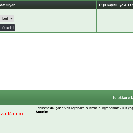
steriliyor
13 (0 Kayıtlı üye & 13 
Tefekküre 
Konuşmasını çok erken öğrendim, susmasını öğrenebilmek için yaş
Anonim
a Katılın