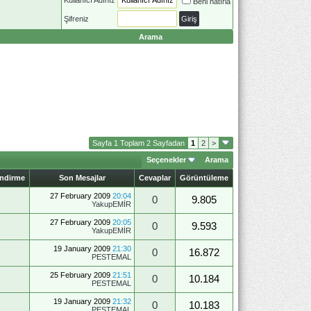
Beni hatırla
Şifreniz
Arama
Sayfa 1 Toplam 2 Sayfadan
1
2
>
Seçenekler
Arama
endirme
Son Mesajlar
Cevaplar
Görüntüleme
27 February 2009
20:04
0
9.805
YakupEMİR
27 February 2009
20:05
0
9.593
YakupEMİR
19 January 2009
21:30
0
16.872
PESTEMAL
25 February 2009
21:51
0
10.184
PESTEMAL
19 January 2009
21:32
0
10.183
PESTEMAL