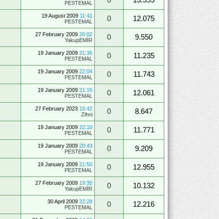
PESTEMAL
19 August 2009
11:41
0
12.075
PESTEMAL
27 February 2009
20:02
0
9.550
YakupEMİR
19 January 2009
21:35
0
11.235
PESTEMAL
19 January 2009
22:04
0
11.743
PESTEMAL
19 January 2009
21:15
0
12.061
PESTEMAL
27 February 2023
15:42
0
8.647
Zihni
19 January 2009
22:10
0
11.771
PESTEMAL
19 January 2009
20:43
0
9.209
PESTEMAL
19 January 2009
21:50
0
12.955
PESTEMAL
27 February 2009
19:35
0
10.132
YakupEMİR
30 April 2009
22:28
0
12.216
PESTEMAL