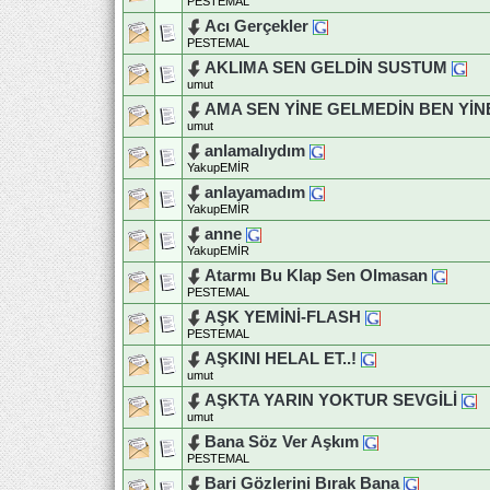
PESTEMAL
Acı Gerçekler
PESTEMAL
AKLIMA SEN GELDİN SUSTUM
umut
AMA SEN YİNE GELMEDİN BEN YİN
umut
anlamalıydım
YakupEMİR
anlayamadım
YakupEMİR
anne
YakupEMİR
Atarmı Bu Klap Sen Olmasan
PESTEMAL
AŞK YEMİNİ-FLASH
PESTEMAL
AŞKINI HELAL ET..!
umut
AŞKTA YARIN YOKTUR SEVGİLİ
umut
Bana Söz Ver Aşkım
PESTEMAL
Bari Gözlerini Bırak Bana