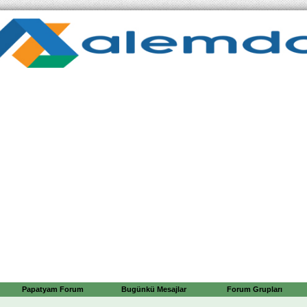
Papatyam Forum
Bugünkü Mesajlar
Forum Grupları