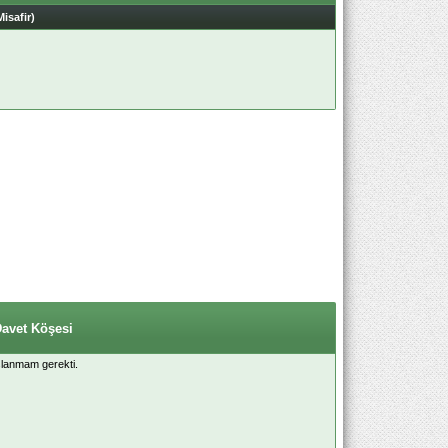
Misafir)
Davet Köşesi
lanmam gerekti.