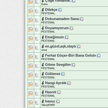
Çoğk romantik.
Duha
Dilekçe
PESTEMAL
Dokunamadım Sana
PESTEMAL
Doyamıyorum
PESTEMAL
Emeğimsin
PESTEMAL
en,güzel,aşk,slaytı
umut
Ferhat Göçer-Biri Bana Gelsin
PESTEMAL
Gitme Sevgilim
PESTEMAL
Gülümse
PESTEMAL
Hangi Ayrılık
PESTEMAL
Hasret
PESTEMAL
havuz
YakupEMİR