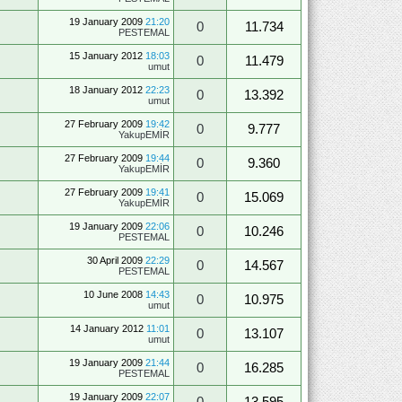
19 January 2009
21:20
0
11.734
PESTEMAL
15 January 2012
18:03
0
11.479
umut
18 January 2012
22:23
0
13.392
umut
27 February 2009
19:42
0
9.777
YakupEMİR
27 February 2009
19:44
0
9.360
YakupEMİR
27 February 2009
19:41
0
15.069
YakupEMİR
19 January 2009
22:06
0
10.246
PESTEMAL
30 April 2009
22:29
0
14.567
PESTEMAL
10 June 2008
14:43
0
10.975
umut
14 January 2012
11:01
0
13.107
umut
19 January 2009
21:44
0
16.285
PESTEMAL
19 January 2009
22:07
0
13.595