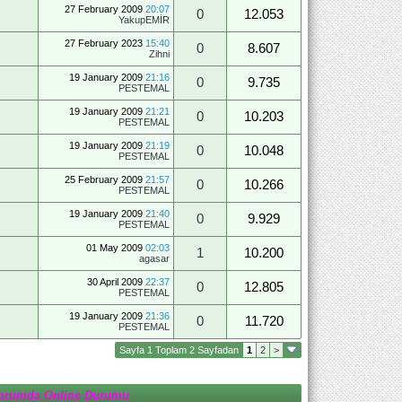
27 February 2009
20:07
0
12.053
YakupEMİR
27 February 2023
15:40
0
8.607
Zihni
19 January 2009
21:16
0
9.735
PESTEMAL
19 January 2009
21:21
0
10.203
PESTEMAL
19 January 2009
21:19
0
10.048
PESTEMAL
25 February 2009
21:57
0
10.266
PESTEMAL
19 January 2009
21:40
0
9.929
PESTEMAL
01 May 2009
02:03
1
10.200
agasar
30 April 2009
22:37
0
12.805
PESTEMAL
19 January 2009
21:36
0
11.720
PESTEMAL
Sayfa 1 Toplam 2 Sayfadan
1
2
>
orumda Online Durumu