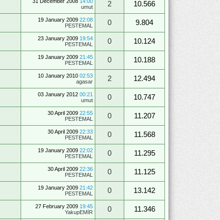
31 December 2008
14:00
2
10.566
umut
19 January 2009
22:08
0
9.804
PESTEMAL
23 January 2009
19:54
0
10.124
PESTEMAL
19 January 2009
21:45
0
10.188
PESTEMAL
10 January 2010
02:53
2
12.494
agasar
03 January 2012
00:21
0
10.747
umut
30 April 2009
22:55
0
11.207
PESTEMAL
30 April 2009
22:33
0
11.568
PESTEMAL
19 January 2009
22:02
0
11.295
PESTEMAL
30 April 2009
22:36
0
11.125
PESTEMAL
19 January 2009
21:42
0
13.142
PESTEMAL
27 February 2009
19:45
0
11.346
YakupEMİR