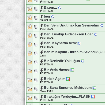
PESTEMAL
Bazen...
PESTEMAL
ben
YakupEMİR
Ben Seni Unutmak İçin Sevmedim
PESTEMAL
Beni Bırakıp Gideceksen Eğer
PESTEMAL
Beni Kaybettin Artık
PESTEMAL
Benim Köyüm - İbrahim Sevindik (Gün
Zihni
Bir Denizdir Yokluğun
PESTEMAL
Bir Veda Havası
PESTEMAL
Biricik Aşkım
PESTEMAL
Bu Sana Sonuncu Mektubum
YakupEMİR
Bıraktığın Yerdeyim...FLASH
PESTEMAL