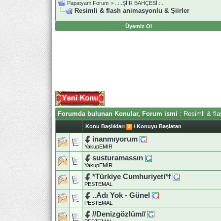
Papatyam Forum
>
..::.ŞİİR BAHÇESİ.::.
Resimli & flash animasyonlu & Şiirler
Üyemiz Ol
Forumda bulunan Konular, Forum ismi
: Resimli & fla
Konu Başlıkları
/
Konuyu Başlatan
inanmıyorum
YakupEMİR
susturamassın
YakupEMİR
*Türkiye Cumhuriyeti*f
PESTEMAL
..Adı Yok - Günel
PESTEMAL
//Denizgözlüm//