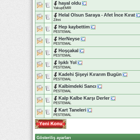
hayal oldu
YakupEMİR
Helal Olsun Saraya - Afet İnce Kırat
Zihni
Hep kaybettim
PESTEMAL
HerNeyse
PESTEMAL
Hoşçakal
PESTEMAL
Işıklı Yol
PESTEMAL
Kadehi Şişeyi Kırarım Bugün
PESTEMAL
Kalbimdeki Sancı
PESTEMAL
Kalp Kalbe Karşı Derler
PESTEMAL
Kart Taneleri
PESTEMAL
Gösteriliş ayarları