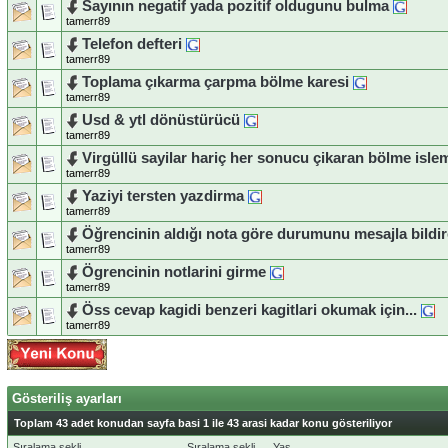
Sayının negatif yada pozitif oldugunu bulma
tamerr89
Telefon defteri
tamerr89
Toplama çıkarma çarpma bölme karesi
tamerr89
Usd & ytl dönüstürücü
tamerr89
Virgüllü sayilar hariç her sonucu çikaran bölme isle
tamerr89
Yaziyi tersten yazdirma
tamerr89
Öğrencinin aldığı nota göre durumunu mesajla bild
tamerr89
Ögrencinin notlarini girme
tamerr89
Öss cevap kagidi benzeri kagitlari okumak için...
tamerr89
Gösteriliş ayarları
Toplam 43 adet konudan sayfa basi 1 ile 43 arasi kadar konu gösteriliyor
Sıralama şekli
Sıralama şekli
Yaş