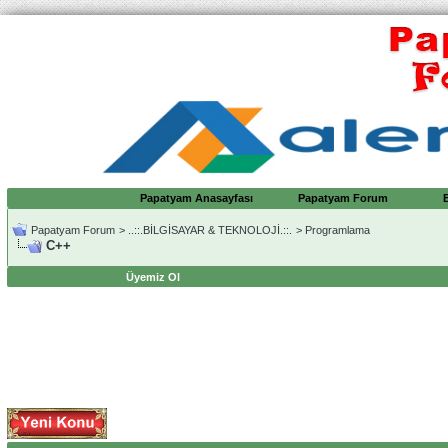
Papatyam Anasayfası
Papatyam Forum
Papatyam Forum
>
..::.BİLGİSAYAR & TEKNOLOJİ.::.
>
Programlama
C++
Üyemiz Ol