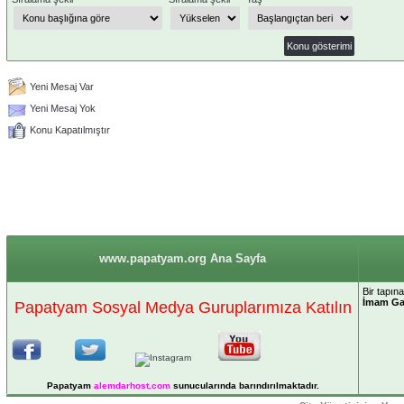
Yeni Mesaj Var
Yeni Mesaj Yok
Konu Kapatılmıştır
www.papatyam.org Ana Sayfa
Bir tapın
İmam Ga
Papatyam Sosyal Medya Guruplarımıza Katılın
Papatyam
alemdarhost
.com
sunucularında barındırılmaktadır.