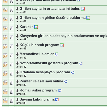
tamerr89
Girilen sayilarin ortalamalarini bulur.
tamerr89
Girilen sayının girilen üssünü buldurma
tamerr89
Karekök
tamerr89
Klavyeden girilen n adet sayinin ortalamasını ve to
tamerr89
Küçük bir stok program
tamerr89
Mtematiksel islemler
tamerr89
Not ortalamasını gosteren program
tamerr89
Ortalama hesaplayan program
tamerr89
Pointer ile asal sayı bulma
tamerr89
Romali asker programi
tamerr89
Sayinin kübünü alma
tamerr89