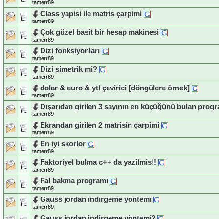
tamerr89
Class yapisi ile matris çarpimi
tamerr89
Çok güzel basit bir hesap makinesi
tamerr89
Dizi fonksiyonları
tamerr89
Dizi simetrik mi?
tamerr89
dolar & euro & ytl çevirici [döngülere örnek]
tamerr89
Dışarıdan girilen 3 sayının en küçüğünü bulan prog
tamerr89
Ekrandan girilen 2 matrisin çarpimi
tamerr89
En iyi skorlor
tamerr89
Faktoriyel bulma c++ da yazilmis!!
tamerr89
Fal bakma programı
tamerr89
Gauss jordan indirgeme yöntemi
tamerr89
Gauss jordan indirgeme yöntemi2