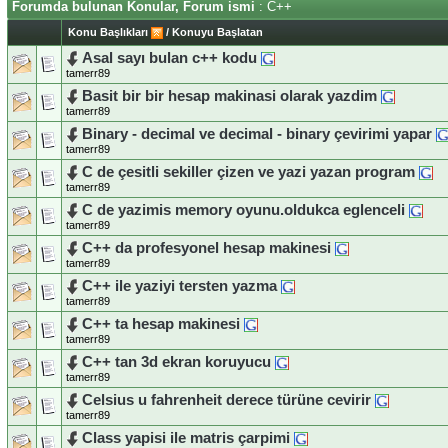
Forumda bulunan Konular, Forum ismi
: C++
Konu Başlıkları
/
Konuyu Başlatan
Asal sayı bulan c++ kodu
tamerr89
Basit bir bir hesap makinasi olarak yazdim
tamerr89
Binary - decimal ve decimal - binary çevirimi yapar
tamerr89
C de çesitli sekiller çizen ve yazi yazan program
tamerr89
C de yazimis memory oyunu.oldukca eglenceli
tamerr89
C++ da profesyonel hesap makinesi
tamerr89
C++ ile yaziyi tersten yazma
tamerr89
C++ ta hesap makinesi
tamerr89
C++ tan 3d ekran koruyucu
tamerr89
Celsius u fahrenheit derece türüne cevirir
tamerr89
Class yapisi ile matris çarpimi