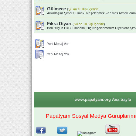
Gülmece
(
Şu an 16 Kişi İçeride
)
Arkadaşlar Şimdi Gülmek, Neşelenmek ve Stres Atmak Zaman
Fıkra Diyarı
(
Şu an 10 Kişi İçeride
)
Ben Bugün Hiç Gülmedim, Hiç Neşelenmedim Diyenlere Şim
Yeni Mesaj Var
Yeni Mesaj Yok
www.papatyam.org Ana Sayfa
Papatyam Sosyal Medya Guruplarımız