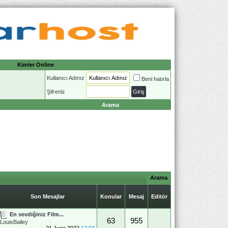
Kimler Online
Kullanıcı Adınız
Beni hatırla
Şifreniz
Arama
Arama
Son Mesajlar
Konular
Mesaj
Editör
En sevdiğiniz Film...
63
955
LouisBailey
21 June 2022
12:03