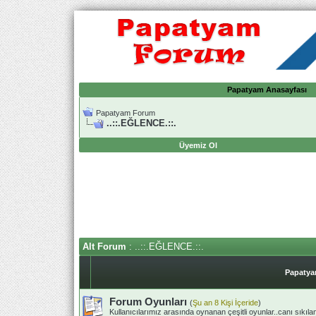
Papatyam Anasayfası
Papatyam Forum
..::.EĞLENCE.::.
Üyemiz Ol
Alt Forum
: ..::.EĞLENCE.::.
Papatya
Forum Oyunları
(
Şu an 8 Kişi İçeride
)
Kullanıcılarımız arasında oynanan çeşitli oyunlar..canı sıkıla