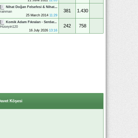
Nihat Doğan Felsefesi & Nihat...
381
1.430
rainman
25 March 2014
11:29
Komik Adam Fıkraları - Serdar...
242
758
Hüseyin120
16 July 2026
13:16
Davet Köşesi