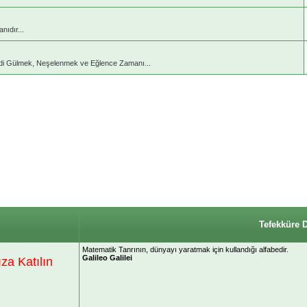
ıdır...
di Gülmek, Neşelenmek ve Eğlence Zamanı...
Tefekküre 
Matematik Tanrının, dünyayı yaratmak için kullandığı alfabedir.
Galileo Galilei
a Katılın