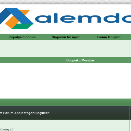
Papatyam Forum
Bugünkü Mesajlar
Forum Grupları
Bugünkü Mesajlar
m Forum Ana Kategori Başlıkları
n buraya:)