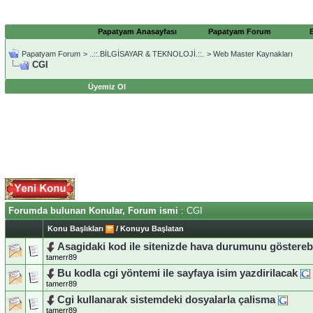
Papatyam Anasayfası
Papatyam Forum
Papatyam Forum
>
..::.BİLGİSAYAR & TEKNOLOJİ.::.
>
Web Master Kaynakları
CGI
Üyemiz Ol
Forumda bulunan Konular, Forum ismi
: CGI
Konu Başlıkları
/
Konuyu Başlatan
Asagidaki kod ile sitenizde hava durumunu gösterebili
tamerr89
Bu kodla cgi yöntemi ile sayfaya isim yazdirilacak
tamerr89
Cgi kullanarak sistemdeki dosyalarla çalisma
tamerr89