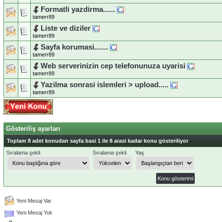
Formatli yazdirma......
tamerr89
Liste ve diziler
tamerr89
Sayfa korumasi.......
tamerr89
Web serverinizin cep telefonunuza uyarisi
tamerr89
Yazilma sonrasi islemleri > upload.....
tamerr89
Gösteriliş ayarları
Toplam 8 adet konudan sayfa basi 1 ile 8 arasi kadar konu gösteriliyor
Sıralama şekli
Sıralama şekli
Yaş
Yeni Mesaj Var
Yeni Mesaj Yok